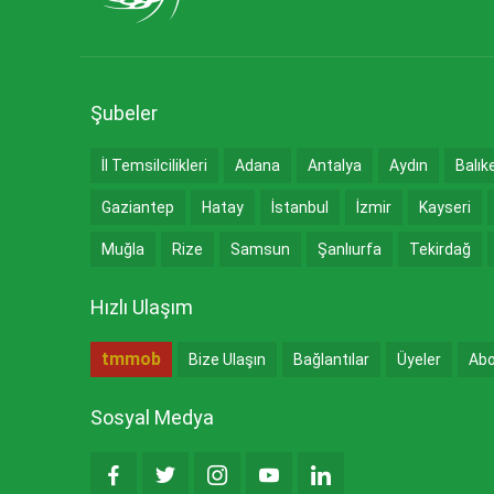
Şubeler
İl Temsilcilikleri
Adana
Antalya
Aydın
Balık
Gaziantep
Hatay
İstanbul
İzmir
Kayseri
Muğla
Rize
Samsun
Şanlıurfa
Tekirdağ
Hızlı Ulaşım
tmmob
Bize Ulaşın
Bağlantılar
Üyeler
Abo
Sosyal Medya