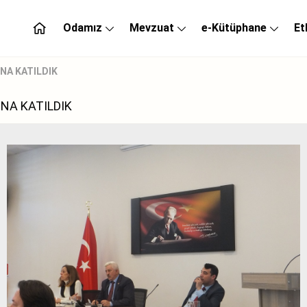
Odamız
Mevzuat
e-Kütüphane
Et
INA KATILDIK
INA KATILDIK