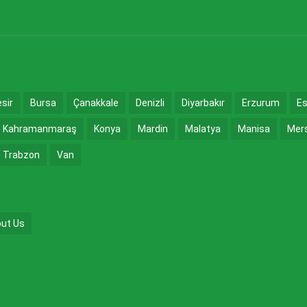
esir
Bursa
Çanakkale
Denizli
Diyarbakır
Erzurum
Es
Kahramanmaraş
Konya
Mardin
Malatya
Manisa
Mer
Trabzon
Van
ut Us