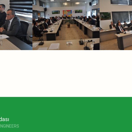
dası
ENGINEERS