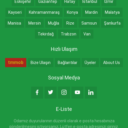
Eskişehir
Gaziantep
Hatay
İstanbul
İzmir
Kayseri
Kahramanmaraş
Konya
Mardin
Malatya
Manisa
Mersin
Muğla
Rize
Samsun
Şanlıurfa
Tekirdağ
Trabzon
Van
Hızlı Ulaşım
tmmob
Bize Ulaşın
Bağlantılar
Üyeler
About Us
Sosyal Medya
E-Liste
Odamız duyurularının düzenli olarak e-posta hesabınıza
gönderilmesini istiyorsanız; Lütfen e-posta adresinizi giriniz.