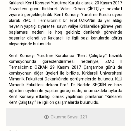
Kırklareli Kent Konseyi Yürütme Kurulu olarak, 20 Kasım 2017
Pazartesi günü Kırklareli Valisi Orhan ÇİFTÇİye nezaket
ziyareti gerçekleştirdik. Kent Konseyi Yürütme Kurulu üyesi
olarak ZMO İl Temsilcimiz Dr. Erol ÖZKANın da yer aldığı
heyetin yaptığı ziyarette, sayın valiye Kırklarelide göreve yeni
başlaması nedeni ile hoş geldiniz denilerek görevinde
başarılar dilendi ve Kırklareli ile ilgili bazı konularda görüş
alışverişinde bulunuldu.
Kent Konseyi Yürütme Kurulunca "Kent Çalıştayı" hazırlık
komisyonunda göreclendirilmesi nedeniyle, ZMO İl
Temsilcimiz ÖZKAN 29 Kasım 2017 Çarşamba günü de
komisyonun diğer üyeleri ile birlikte, Kırklareli Üniversitesi
Mimarlık Fakültesi Dekanlığında görüşmelerde bulundu. KLÜ
Mimarlık Fakültesi dekanı Prof. Dr. Nadide SEÇKİN ve bazı
öğretim üyeleri ile yapılan görüşmede, önümüzdeki aylarda
Kent Konseyi etkinliği olarak yapılması planlanan "Kırklareli
Kent Çalıştayı" ile ilgili ön çalışmalarda bulunuldu.
Okunma Sayısı:
221