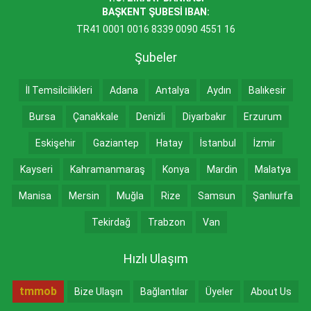
BAŞKENT ŞUBESİ IBAN:
TR41 0001 0016 8339 0090 4551 16
Şubeler
İl Temsilcilikleri
Adana
Antalya
Aydın
Balıkesir
Bursa
Çanakkale
Denizli
Diyarbakır
Erzurum
Eskişehir
Gaziantep
Hatay
İstanbul
İzmir
Kayseri
Kahramanmaraş
Konya
Mardin
Malatya
Manisa
Mersin
Muğla
Rize
Samsun
Şanlıurfa
Tekirdağ
Trabzon
Van
Hızlı Ulaşım
tmmob
Bize Ulaşın
Bağlantılar
Üyeler
About Us