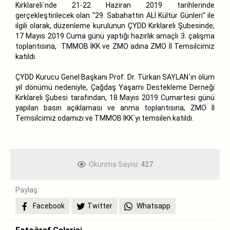
Kırklareli`nde 21-22 Haziran 2019 tarihlerinde
gerçekleştirilecek olan "29. Sabahattin ALİ Kültür Günleri" ile
ilgili olarak, düzenleme kurulunun ÇYDD Kırklareli Şubesinde,
17 Mayıs 2019 Cuma günü yaptığı hazırlık amaçlı 3. çalışma
toplantısına, TMMOB İKK ve ZMO adına ZMO İl Temsilcimiz
katıldı.
ÇYDD Kurucu Genel Başkanı Prof. Dr. Türkan SAYLAN`ın ölüm
yıl dönümü nedeniyle, Çağdaş Yaşamı Destekleme Derneği
Kırklareli Şubesi tarafından, 18 Mayıs 2019 Cumartesi günü
yapılan basın açıklaması ve anma toplantısına, ZMO İl
Temsilcimiz odamızı ve TMMOB İKK`yı temsilen katıldı.
Okunma Sayısı:
427
Paylaş:
Facebook
Twitter
Whatsapp