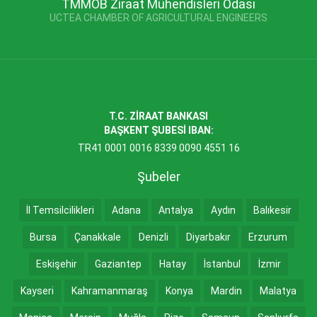
TMMOB Ziraat Mühendisleri Odası
UCTEA CHAMBER OF AGRICULTURAL ENGINEERS
T.C. ZİRAAT BANKASI
BAŞKENT ŞUBESİ IBAN:
TR41 0001 0016 8339 0090 4551 16
Şubeler
İl Temsilcilikleri
Adana
Antalya
Aydın
Balıkesir
Bursa
Çanakkale
Denizli
Diyarbakır
Erzurum
Eskişehir
Gaziantep
Hatay
İstanbul
İzmir
Kayseri
Kahramanmaraş
Konya
Mardin
Malatya