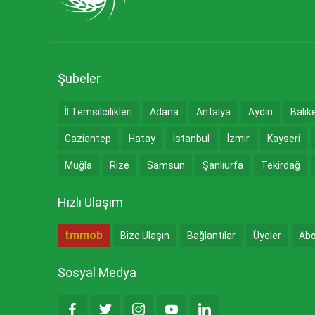
Şubeler
İl Temsilcilikleri
Adana
Antalya
Aydın
Balık
Gaziantep
Hatay
İstanbul
İzmir
Kayseri
Muğla
Rize
Samsun
Şanlıurfa
Tekirdağ
Hızlı Ulaşım
tmmob
Bize Ulaşın
Bağlantılar
Üyeler
Abo
Sosyal Medya