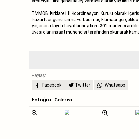
amacıyla, ülke geneli ile eş zamanlı olarak yaptıkları 
TMMOB Kırklareli İl Koordinasyon Kurulu olarak içer
Pazartesi günü anma ve basın açıklaması gerçekleşti
yaşanan olayda hayatlarını yitiren 301 madenci anıld
üyesi olan inşaat mühendisi tarafından okunarak kamuo
Paylaş:
Facebook
Twitter
Whatsapp
Fotoğraf Galerisi