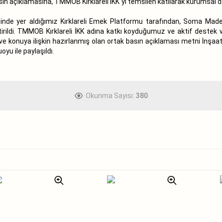
basın açıklamasına, TMMOB Kırklareli İKK`yı temsilen katılarak kurumsal 
isinde yer aldığımız Kırklareli Emek Platformu tarafından, Soma Mad
rildi. TMMOB Kırklareli İKK adına katkı koyduğumuz ve aktif destek 
ı ve konuya ilişkin hazırlanmış olan ortak basın açıklaması metni İnş
yu ile paylaşıldı.
Okunma Sayısı:
380