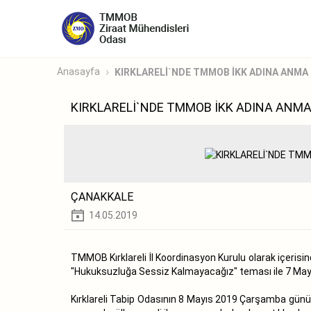
Anasayfa
KIRKLARELİ`NDE TMMOB İKK ADINA ANMA T
KIRKLARELİ`NDE TMMOB İKK ADINA ANMA 
ÇANAKKALE
14.05.2019
TMMOB Kırklareli İl Koordinasyon Kurulu olarak içerisind
"Hukuksuzluğa Sessiz Kalmayacağız" teması ile 7 Mayı
Kırklareli Tabip Odasının 8 Mayıs 2019 Çarşamba günü,