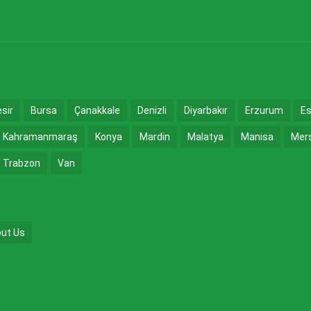
esir
Bursa
Çanakkale
Denizli
Diyarbakır
Erzurum
Es
Kahramanmaraş
Konya
Mardin
Malatya
Manisa
Mer
Trabzon
Van
ut Us