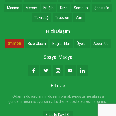
Manisa
Mersin
Muğla
Rize
Samsun
Şanlıurfa
Tekirdağ
Trabzon
Van
Hızlı Ulaşım
tmmob
Bize Ulaşın
Bağlantılar
Üyeler
About Us
Sosyal Medya
E-Liste
Odamız duyurularının düzenli olarak e-posta hesabınıza
gönderilmesini istiyorsanız; Lütfen e-posta adresinizi giriniz.
E-Liste Kayıt Ol