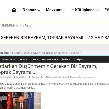
Odamız
Mevzuat
e-Kütüphane
Et
EREKEN BİR BAY...
EREKEN BİR BAYRAM, TOPRAK BAYRAMI...- 12 HAZİR