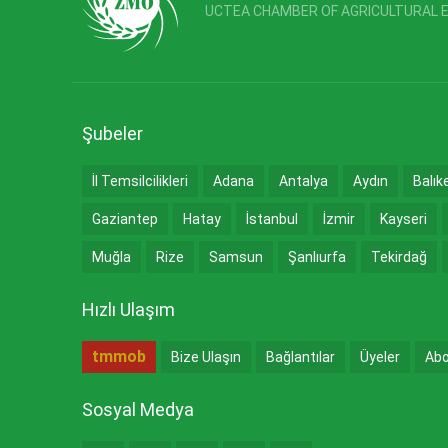
UCTEA CHAMBER OF AGRICULTURAL 
Şubeler
İl Temsilcilikleri
Adana
Antalya
Aydın
Balık
Gaziantep
Hatay
İstanbul
İzmir
Kayseri
Muğla
Rize
Samsun
Şanlıurfa
Tekirdağ
Hızlı Ulaşım
tmmob
Bize Ulaşın
Bağlantılar
Üyeler
Abo
Sosyal Medya