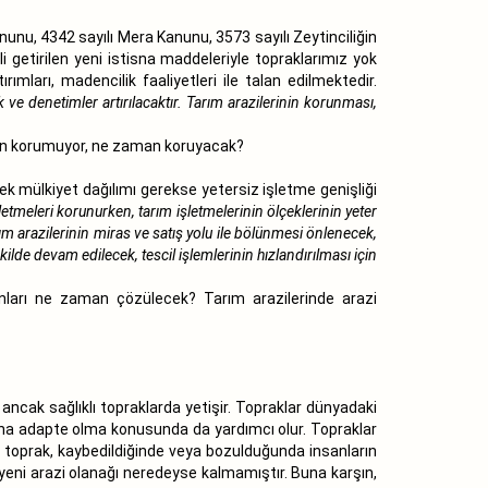
nunu, 4342 sayılı Mera Kanunu, 3573 sayılı Zeytinciliğin
 getirilen yeni istisna maddeleriyle topraklarımız yok
rımları, madencilik faaliyetleri ile talan edilmektedir.
ve denetimler artırılacaktır. Tarım arazilerinin korunması,
eden korumuyor, ne zaman koruyacak?
ek mülkiyet dağılımı gerekse yetersiz işletme genişliği
letmeleri korunurken, tarım işletmelerinin ölçeklerinin yeter
ım arazilerinin miras ve satış yolu ile bölünmesi önlenecek,
ilde devam edilecek, tescil işlemlerinin hızlandırılması için
ları ne zaman çözülecek? Tarım arazilerinde arazi
a ancak sağlıklı topraklarda yetişir. Topraklar dünyadaki
e ona adapte olma konusunda da yardımcı olur. Topraklar
olan toprak, kaybedildiğinde veya bozulduğunda insanların
 yeni arazi olanağı neredeyse kalmamıştır. Buna karşın,