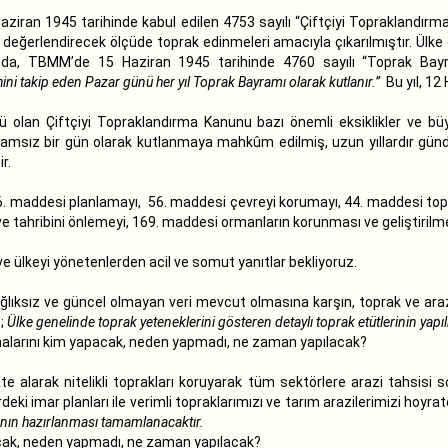
ziran 1945 tarihinde kabul edilen 4753 sayılı “Çiftçiyi Topraklandır
ini değerlendirecek ölçüde toprak edinmeleri amacıyla çıkarılmıştır. Ül
nda, TBMM’de 15 Haziran 1945 tarihinde 4760 sayılı “Toprak Bayr
ni takip eden Pazar günü her yıl Toprak Bayramı olarak kutlanır.”
Bu yıl, 12
lü olan Çiftçiyi Topraklandırma Kanunu bazı önemli eksiklikler ve bü
 anlamsız bir gün olarak kutlanmaya mahkûm edilmiş, uzun yıllardır g
r.
6. maddesi planlamayı, 56. maddesi çevreyi korumayı, 44. maddesi top
ı ve tahribini önlemeyi, 169. maddesi ormanların korunması ve geliştirilm
lkeyi yönetenlerden acil ve somut yanıtlar bekliyoruz.
lıksız ve güncel olmayan veri mevcut olmasına karşın, toprak ve arazi va
);
Ülke genelinde toprak yeteneklerini gösteren detaylı toprak etütlerinin yapıl
şmalarını kim yapacak, neden yapmadı, ne zaman yapılacak?
kate alarak nitelikli toprakları koruyarak tüm sektörlere arazi tahsis
rdeki imar planları ile verimli topraklarımızı ve tarım arazilerimizi hoy
arının hazırlanması tamamlanacaktır.
acak, neden yapmadı, ne zaman yapılacak?