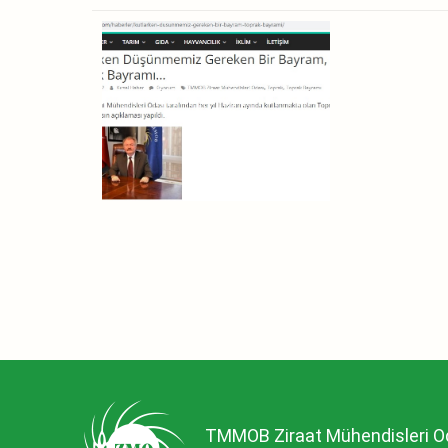
TMMOB Ziraat Mühendisleri O