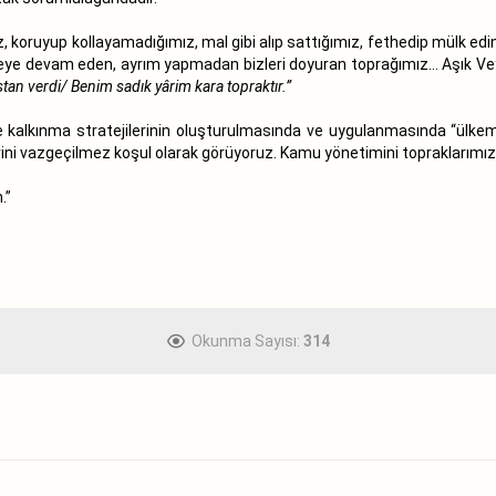
oruyup kollayamadığımız, mal gibi alıp sattığımız, fethedip mülk edind
ye devam eden, ayrım yapmadan bizleri doyuran toprağımız… Aşık Veys
tan verdi/ Benim sadık yârim kara topraktır.”
alkınma stratejilerinin oluşturulmasında ve uygulanmasında “ülkemizi
elerini vazgeçilmez koşul olarak görüyoruz. Kamu yönetimini toprakları
.”
Okunma Sayısı:
314