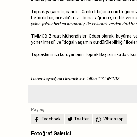
Toprak yaşamdır, candır… Canlı olduğunu unuttuğumuz, k
betonla başını ezdiğimiz… buna rağmen şimdilik verme
yalan yoktur herkes de gördü/ Bir çekirdek verdim dört bos
TMMOB Ziraat Mühendisleri Odası olarak; büyüme ve k
yönetilmesi” ve “doğal yaşamın sürdürülebilirliği” ilk
Topraklarımızı koruyanların Toprak Bayramı kutlu olsun
Haber kaynağına ulaşmak için lütfen
TIKLAYINIZ.
Paylaş:
Facebook
Twitter
Whatsapp
Fotoğraf Galerisi