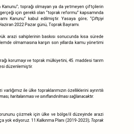
ma Kanunu”; toprağı olmayan ya da yetmeyen çiftçilerin
ke gerçeği için gerekli olan “toprak reformu” kapsamında
amı Kanunu” kabul edilmiştir. Yasaya göre; “
Çiftçiyi
 Haziran 2022 Pazar günü, Toprak Bayramı.
yük arazi sahiplerinin baskısı sonucunda kısa sürede
ündemde olmamasına karşın son yıllarda kamu yönetimi
rağı korumayı ve toprak mülkiyetini, 45. maddesi tarım
esi düzenlemiştir.
rlığımız ile ülke topraklarımızın özelliklerini ayrıntılı
ması, haritalanması ve sınıflandırılması sağlanacaktır.
i sorununu çözmek için ülke ve bölge/il düzeyinde arazi
ratça yok ediyoruz. 11.Kalkınma Planı (2019-2023);
Toprak