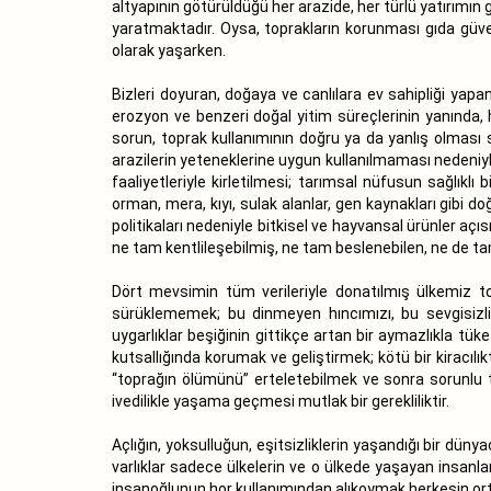
altyapının götürüldüğü her arazide, her türlü yatırımı
yaratmaktadır. Oysa, toprakların korunması gıda güv
olarak yaşarken.
Bizleri doyuran, doğaya ve canlılara ev sahipliği yapan
erozyon ve benzeri doğal yitim süreçlerinin yanında, 
sorun, toprak kullanımının doğru ya da yanlış olması 
arazilerin yeteneklerine uygun kullanılmaması nedeniyl
faaliyetleriyle kirletilmesi; tarımsal nüfusun sağlık
orman, mera, kıyı, sulak alanlar, gen kaynakları gibi do
politikaları nedeniyle bitkisel ve hayvansal ürünler 
ne tam kentlileşebilmiş, ne tam beslenebilen, ne de ta
Dört mevsimin tüm verileriyle donatılmış ülkemiz top
sürüklememek; bu dinmeyen hıncımızı, bu sevgisizliği
uygarlıklar beşiğinin gittikçe artan bir aymazlıkla tüke
kutsallığında korumak ve geliştirmek; kötü bir kiracıl
“toprağın ölümünü” erteletebilmek ve sonra sorunlu top
ivedilikle yaşama geçmesi mutlak bir gerekliliktir.
Açlığın, yoksulluğun, eşitsizliklerin yaşandığı bir dü
varlıklar sadece ülkelerin ve o ülkede yaşayan insanlar
insanoğlunun hor kullanımından alıkoymak herkesin or