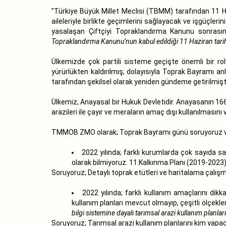
”Türkiye Büyük Millet Meclisi (TBMM) tarafından 11 Ha
aileleriyle birlikte geçimlerini sağlayacak ve işgüçler
yasalaşan Çiftçiyi Topraklandırma Kanunu sonrası
Topraklandırma Kanunu’nun kabul edildiği 11 Haziran tarihi
Ülkemizde çok partili sisteme geçişte önemli bir ro
yürürlükten kaldırılmış; dolayısıyla Toprak Bayramı
tarafından şekilsel olarak yeniden gündeme getirilmişti
Ülkemiz, Anayasal bir Hukuk Devletidir. Anayasanın 16
arazileri ile çayır ve meraların amaç dışı kullanılmasın
TMMOB ZMO olarak; Toprak Bayramı günü soruyoruz ve ü
2022 yılında; farklı kurumlarda çok sayıda sağ
olarak bilmiyoruz. 11.Kalkınma Planı (2019-2023
Soruyoruz; Detaylı toprak etütleri ve haritalama çalı
2022 yılında; farklı kullanım amaçlarını dik
kullanım planları mevcut olmayıp, çeşitli ölçekle
bilgi sistemine dayalı tarımsal arazi kullanım planl
Soruyoruz; Tarımsal arazi kullanım planlarını kim yap