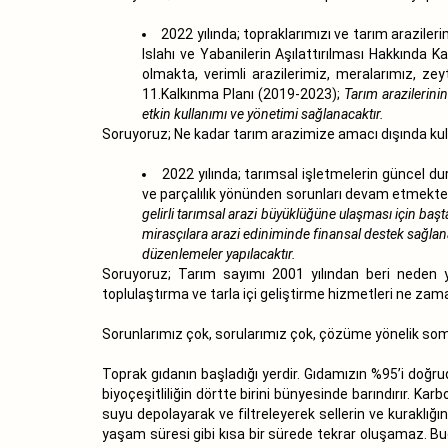
2022 yılında; topraklarımızı ve tarım arazile
Islahı ve Yabanilerin Aşılattırılması Hakkında 
olmakta, verimli arazilerimiz, meralarımız, zeyt
11.Kalkınma Planı (2019-2023);
Tarım arazilerini
etkin kullanımı ve yönetimi sağlanacaktır.
Soruyoruz; Ne kadar tarım arazimize amacı dışında kul
2022 yılında; tarımsal işletmelerin güncel d
ve parçalılık yönünden sorunları devam etmekted
gelirli tarımsal arazi büyüklüğüne ulaşması için baş
mirasçılara arazi ediniminde finansal destek sağlanac
düzenlemeler yapılacaktır.
Soruyoruz; Tarım sayımı 2001 yılından beri neden
toplulaştırma ve tarla içi geliştirme hizmetleri ne 
Sorunlarımız çok, sorularımız çok, çözüme yönelik so
Toprak gıdanın başladığı yerdir. Gıdamızın %95’i doğruda
biyoçeşitliliğin dörtte birini bünyesinde barındırır. 
suyu depolayarak ve filtreleyerek sellerin ve kuraklığın
yaşam süresi gibi kısa bir sürede tekrar oluşamaz. Bug