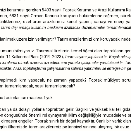
rimizi koruması gereken 5403 sayılı Toprak Koruma ve Arazi Kullanımı Ka
Kanun, 6831 sayılı Orman Kanunu koruyucu hükümlerine rağmen, sürekli
inliklerimiz, özel ürün arazilerimiz konut yapımı, sanayi ve enerji yatı
n tarım dışı amaçlı kullanım baskısını azaltacak düzenlemeler tamamlanacak 
lanılmak üzere izin verilmiştir? Tarım arazilerimizi kim koruyacak, n
urumunu bilmiyoruz. Tarımsal üretimin temel öğesi olan toprakların ger
ir. 11.Kalkınma Planı (2019-2023);
Tarım sayımı yapılacaktır. Küçük aile iş
ta kiralama olmak üzere arazi edinimine yönelik çalışmalar yürütülecektir. Tar
aktır. Arazi toplulaştırma çalışmalarına sulama yatırımları ile entegre bir şek
 yapılmadı, kim yapacak, ne zaman yapacak? Toprak mülkiyet sorun
zaman tamamlanacak, nasıl tamamlanacak?
mut adımlar ise maalesef yok.
n ya da dolaylı yollarla topraktan gelir. Sağlıklı ve yüksek kaliteli gıd
Karbon döngüsünde önemli rol oynayarak iklim değişikliğiyle mücadele v
 olmasını engeller. Toprak sınırlı bir doğal kaynaktır. Canlı bir varlık 
ün ülkemizde tarım arazilerimiz potansiyel sınırına ulaşmış, bir avuç