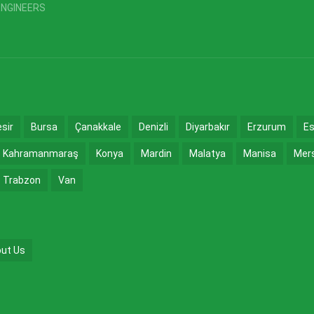
ENGINEERS
esir
Bursa
Çanakkale
Denizli
Diyarbakır
Erzurum
Es
Kahramanmaraş
Konya
Mardin
Malatya
Manisa
Mer
Trabzon
Van
ut Us