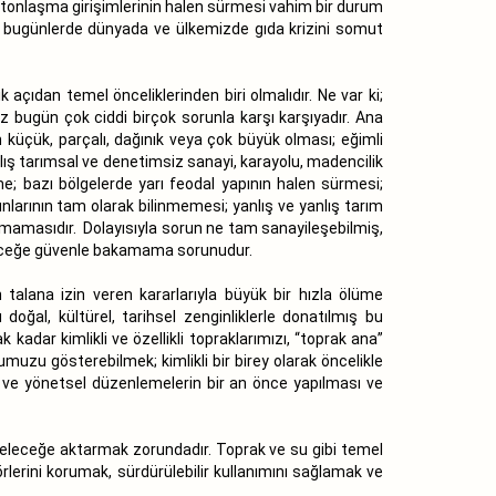
betonlaşma girişimlerinin halen sürmesi vahim bir durum
a bugünlerde dünyada ve ülkemizde gıda krizini somut
 açıdan temel önceliklerinden biri olmalıdır. Ne var ki;
z bugün çok ciddi birçok sorunla karşı karşıyadır. Ana
 küçük, parçalı, dağınık veya çok büyük olması; eğimli
lış tarımsal ve denetimsiz sanayi, karayolu, madencilik
me; bazı bölgelerde yarı feodal yapının halen sürmesi;
runlarının tam olarak bilinmemesi; yanlış ve yanlış tarım
amamasıdır. Dolayısıyla sorun ne tam sanayileşebilmiş,
geleceğe güvenle bakamama sorunudur.
 talana izin veren kararlarıyla büyük bir hızla ölüme
oğal, kültürel, tarihsel zenginliklerle donatılmış bu
 kadar kimlikli ve özellikli topraklarımızı, “toprak ana”
muzu gösterebilmek; kimlikli bir birey olarak öncelikle
sal ve yönetsel düzenlemelerin bir an önce yapılması ve
e geleceğe aktarmak zorundadır. Toprak ve su gibi temel
örlerini korumak, sürdürülebilir kullanımını sağlamak ve