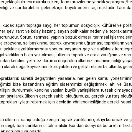
n gerçekleştirilmesi mümkün iken, tarım arazilerine yönelik yapılaşma/
enliği ve sürdürülebilir gelecek için büyük önem taşımaktadır. Tam d
, kucak açan toprağa saygı her toplumun sosyolojik, kültürel ve politik
her şeyi rant ve kolay kazanç sayan politikalar nedeniyle topraklarımı
sorunudur. Sorun, tarımsal yapının bozuk olması, tarımsal işletmelerin
e erozyona, sel baskınına, toprak kaymasına uğraması; toprakların yan
lı bir şekilde azaltılamaması sonucu yaşanan göç ve sağlıksız kentleş
ğal varlıkların hızla yok olması; ülkenin toprak ve arazi varlığının ve so
açısından kendine yetmez duruma düşürülen ülkemiz insanının açlığı yaş
m olarak doğal kaynaklarını koruyabilen ve geliştirebilen bir ülkede, 
raklarını; sürekli değiştirilen yasalarla, her gelen kamu yönetiminin
mizi bize kazandıran eğitim sistemimizi değiştirmek; altı ve üstü d
tilişini durdurmak; kendine yapılan büyük yanlışlıklara tutsak olmayacak
ıktan sıyrılarak ülkenin gerçek sahibi olduğumuzu, gerçek yurttaş olduğu
rakları iyileştirebilmek için devletin yönlendiriciliğinde gerekli ya
nyada ülkemiz sahip olduğu zengin toprak varlıklarını çok iyi korumak v
ın değil, tüm canlıların ortak malıdır. Bundan dolayı da bu üretim fakt
tak sorumluluğundadır.