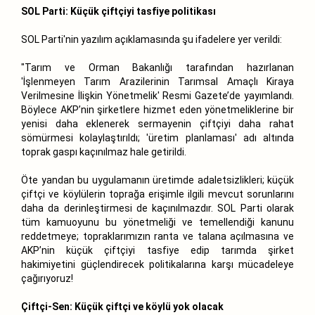
SOL Parti: Küçük çiftçiyi tasfiye politikası
SOL Parti'nin yazılım açıklamasında şu ifadelere yer verildi:
"Tarım ve Orman Bakanlığı tarafından hazırlanan
'İşlenmeyen Tarım Arazilerinin Tarımsal Amaçlı Kiraya
Verilmesine İlişkin Yönetmelik' Resmi Gazete’de yayımlandı.
Böylece AKP’nin şirketlere hizmet eden yönetmeliklerine bir
yenisi daha eklenerek sermayenin çiftçiyi daha rahat
sömürmesi kolaylaştırıldı; 'üretim planlaması' adı altında
toprak gaspı kaçınılmaz hale getirildi.
Öte yandan bu uygulamanın üretimde adaletsizlikleri; küçük
çiftçi ve köylülerin toprağa erişimle ilgili mevcut sorunlarını
daha da derinleştirmesi de kaçınılmazdır. SOL Parti olarak
tüm kamuoyunu bu yönetmeliği ve temellendiği kanunu
reddetmeye; topraklarımızın ranta ve talana açılmasına ve
AKP’nin küçük çiftçiyi tasfiye edip tarımda şirket
hakimiyetini güçlendirecek politikalarına karşı mücadeleye
çağırıyoruz!
Çiftçi-Sen: Küçük çiftçi ve köylü yok olacak