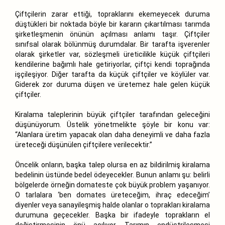
Çiftçilerin zarar ettiği, topraklarını ekemeyecek duruma
düştükleri bir noktada böyle bir kararın çıkartılması tarımda
şirketleşmenin önünün açılması anlamı taşır. Çiftçiler
sınıfsal olarak bölünmüş durumdalar. Bir tarafta işverenler
olarak şirketler var, sözleşmeli üreticilikle küçük çiftçileri
kendilerine bağımlı hale getiriyorlar, çiftçi kendi toprağında
işçileşiyor. Diğer tarafta da küçük çiftçiler ve köylüler var.
Giderek zor duruma düşen ve üretemez hale gelen küçük
çiftçiler.
Kiralama taleplerinin büyük çiftçiler tarafından geleceğini
düşünüyorum. Üstelik yönetmelikte şöyle bir konu var:
“Alanlara üretim yapacak olan daha deneyimli ve daha fazla
üreteceği düşünülen çiftçilere verilecektir.”
Öncelik onların, başka talep olursa en az bildirilmiş kiralama
bedelinin üstünde bedel ödeyecekler. Bunun anlamı şu: belirli
bölgelerde örneğin domateste çok büyük problem yaşanıyor.
O tarlalara ‘ben domates üreteceğim, ihraç edeceğim’
diyenler veya sanayileşmiş halde olanlar o toprakları kiralama
durumuna geçecekler. Başka bir ifadeyle toprakların el
değiştirmesinin önü açılıyor. Tarımın endüstrileşmesi