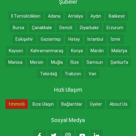
Şubeler
İl Temsilcilikleri
Adana
Antalya
Aydın
Balıkesir
Bursa
Çanakkale
Denizli
Diyarbakır
Erzurum
Eskişehir
Gaziantep
Hatay
İstanbul
İzmir
Kayseri
Kahramanmaraş
Konya
Mardin
Malatya
Manisa
Mersin
Muğla
Rize
Samsun
Şanlıurfa
Tekirdağ
Trabzon
Van
Hızlı Ulaşım
tmmob
Bize Ulaşın
Bağlantılar
Üyeler
About Us
Sosyal Medya