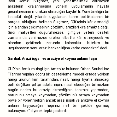
Baki Remzi Suiçmez, yeni yönetmelikteki ekilmeyen
arazilerin kiralanmasına yönelik uygulamanın hayata
geçirilmesinin mümkün olmadığını kaydetti. Yönetmeliğin bir
tesadüf değil, yıllardır uygulanan tarım politikalarının bir
parçası olduğunu belirten Suiçmez, “Çiftçinin kâr etmediği
için alandan çekilmesinin çözümü arazileri kiralamakta değil.
Girdi maliyetleri düşürülmezse, çiftçiye yeterli destek
zamanında verilmezse üretici elbette kâr etmeyecek ve
alandan çekilmek zorunda kalacaktır. Nitekim bu
uygulamanın sonu arazi bankacılığına kadar varacaktır” dedi.
Sarıbal: Arazi işgali ve araziye el koyma anlamı taşır
CHP’nin fıstık mitingi için Antep’te bulunan Orhan Sarıbal ise
“Tarıma yapılan doğru bir destekleme modeli ortada yokken
hangi ürünün kim tarafından, nasıl, hangi fiyatla alınacağı
belli değilken çiftçi adeta niçin, nasıl ekeceğini bilmezken
bugün neden bu araziyi ekmediğinin tanımını yapmadan,
sorununu ortaya koymadan, çözümünü ortaya koymadan
böyle bir yönetmeliğin ancak arazi işgali ve araziye el koyma
anlamı taşıyacağını hepimiz net bir şekilde görmüş
bulunuyoruz” diyerek tepki gösterdi.