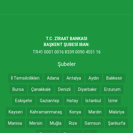
T.C. ZİRAAT BANKASI
BAŞKENT ŞUBESİ IBAN:
TR41 0001 0016 8339 0090 4551 16
Şubeler
İl Temsilcilikleri
Adana
Antalya
Aydın
Balıkesir
Bursa
Çanakkale
Denizli
Diyarbakır
Erzurum
Eskişehir
Gaziantep
Hatay
İstanbul
İzmir
Kayseri
Kahramanmaraş
Konya
Mardin
Malatya
Manisa
Mersin
Muğla
Rize
Samsun
Şanlıurfa