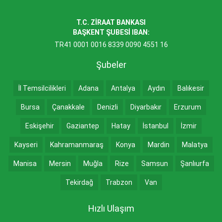
T.C. ZİRAAT BANKASI
BAŞKENT ŞUBESİ IBAN:
TR41 0001 0016 8339 0090 4551 16
Şubeler
İl Temsilcilikleri
Adana
Antalya
Aydın
Balıkesir
Bursa
Çanakkale
Denizli
Diyarbakır
Erzurum
Eskişehir
Gaziantep
Hatay
İstanbul
İzmir
Kayseri
Kahramanmaraş
Konya
Mardin
Malatya
Manisa
Mersin
Muğla
Rize
Samsun
Şanlıurfa
Tekirdağ
Trabzon
Van
Hızlı Ulaşım