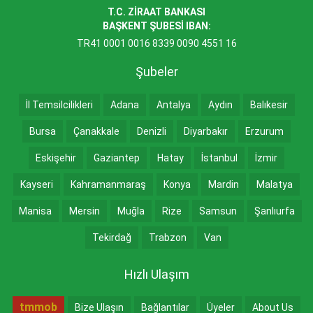
T.C. ZİRAAT BANKASI
BAŞKENT ŞUBESİ IBAN:
TR41 0001 0016 8339 0090 4551 16
Şubeler
İl Temsilcilikleri
Adana
Antalya
Aydın
Balıkesir
Bursa
Çanakkale
Denizli
Diyarbakır
Erzurum
Eskişehir
Gaziantep
Hatay
İstanbul
İzmir
Kayseri
Kahramanmaraş
Konya
Mardin
Malatya
Manisa
Mersin
Muğla
Rize
Samsun
Şanlıurfa
Tekirdağ
Trabzon
Van
Hızlı Ulaşım
tmmob
Bize Ulaşın
Bağlantılar
Üyeler
About Us