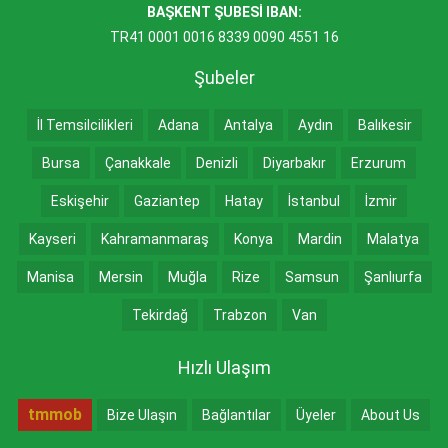
BAŞKENT ŞUBESİ IBAN:
TR41 0001 0016 8339 0090 4551 16
Şubeler
İl Temsilcilikleri
Adana
Antalya
Aydın
Balıkesir
Bursa
Çanakkale
Denizli
Diyarbakır
Erzurum
Eskişehir
Gaziantep
Hatay
İstanbul
İzmir
Kayseri
Kahramanmaraş
Konya
Mardin
Malatya
Manisa
Mersin
Muğla
Rize
Samsun
Şanlıurfa
Tekirdağ
Trabzon
Van
Hızlı Ulaşım
tmmob
Bize Ulaşın
Bağlantılar
Üyeler
About Us