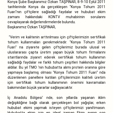
Konya Şube Başkanımız Özkan TAŞPINAR, 8-9-10 Eylül 2011
tarihlerinde Konya da gerçekleşen "Konya Tohum 2011
Fuarı"nın çiftçilere sağladığı faydalar ve hububat ekim
zamanı hakkındaki KONTV muhabirinin sorularını
cevaplayarak değerlendirmelerde bulundu.
Başkanımız Özkan TAŞPINAR,
"Verim ve kalitenin arttırılması için çiftçilerimizin sertifikalı
tohum kullanmaları gerekmektedir. "Konya Tohum 2011
Fuarı" na ziyarete gelen çiftçilerimiz burada ulusal ve
uluslararası çapta üretim yapan büyük tohum firmalarını
stantlarında ziyaret ederek sertifikalı tohum kullanımın
sağladığı faydalar ve farklı tohum çeşitleri hakkında bilgiler
aldılar. Bu yıl TMO ‘nin hububatta alımı protein oranına göre
yapmaya başlamış olması "Konya Tohum 2011 Fuarı" nda
düzenlenen panellere katılan çiftçilerimizin kaliteli üretim
için sertifikalı tohum kullanımının önemini kavramaları
bakımından büyük yararlar sağlayacaktır.
İç Anadolu Bölgesi‘ nde, son yıllarda yaşanan iklim
değişikliğine bağlı olarak gerçekleşen bol yağışlar, erken
hububat ekimi yapmak isteyen çiftçilerimizi yanıltmasın.
Hububatta ekim için en ideal zaman Ekim ayının son