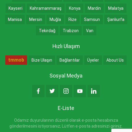
Kayseri
Kahramanmaraş
Konya
Mardin
Malatya
Manisa
Mersin
Muğla
Rize
Samsun
Şanlıurfa
Tekirdağ
Trabzon
Van
Hızlı Ulaşım
tmmob
Bize Ulaşın
Bağlantılar
Üyeler
About Us
Sosyal Medya
E-Liste
Odamız duyurularının düzenli olarak e-posta hesabınıza
gönderilmesini istiyorsanız; Lütfen e-posta adresinizi giriniz.