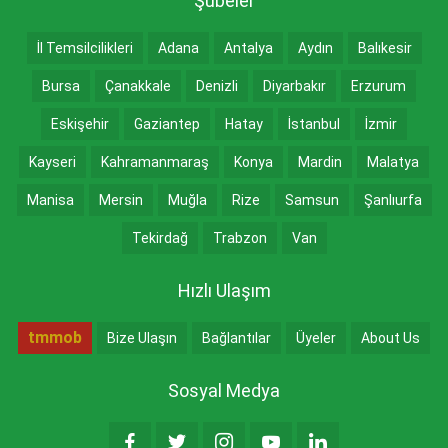
Şubeler
İl Temsilcilikleri
Adana
Antalya
Aydın
Balıkesir
Bursa
Çanakkale
Denizli
Diyarbakır
Erzurum
Eskişehir
Gaziantep
Hatay
İstanbul
İzmir
Kayseri
Kahramanmaraş
Konya
Mardin
Malatya
Manisa
Mersin
Muğla
Rize
Samsun
Şanlıurfa
Tekirdağ
Trabzon
Van
Hızlı Ulaşım
tmmob
Bize Ulaşın
Bağlantılar
Üyeler
About Us
Sosyal Medya