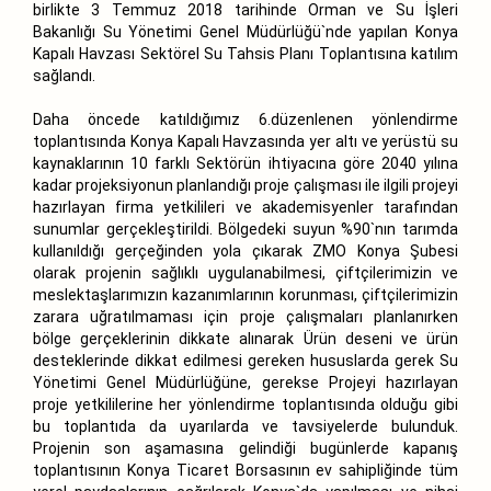
birlikte 3 Temmuz 2018 tarihinde Orman ve Su İşleri
Bakanlığı Su Yönetimi Genel Müdürlüğü`nde yapılan Konya
Kapalı Havzası Sektörel Su Tahsis Planı Toplantısına katılım
sağlandı.
Daha öncede katıldığımız 6.düzenlenen yönlendirme
toplantısında Konya Kapalı Havzasında yer altı ve yerüstü su
kaynaklarının 10 farklı Sektörün ihtiyacına göre 2040 yılına
kadar projeksiyonun planlandığı proje çalışması ile ilgili projeyi
hazırlayan firma yetkilileri ve akademisyenler tarafından
sunumlar gerçekleştirildi. Bölgedeki suyun %90`nın tarımda
kullanıldığı gerçeğinden yola çıkarak ZMO Konya Şubesi
olarak projenin sağlıklı uygulanabilmesi, çiftçilerimizin ve
meslektaşlarımızın kazanımlarının korunması, çiftçilerimizin
zarara uğratılmaması için proje çalışmaları planlanırken
bölge gerçeklerinin dikkate alınarak Ürün deseni ve ürün
desteklerinde dikkat edilmesi gereken hususlarda gerek Su
Yönetimi Genel Müdürlüğüne, gerekse Projeyi hazırlayan
proje yetkililerine her yönlendirme toplantısında olduğu gibi
bu toplantıda da uyarılarda ve tavsiyelerde bulunduk.
Projenin son aşamasına gelindiği bugünlerde kapanış
toplantısının Konya Ticaret Borsasının ev sahipliğinde tüm