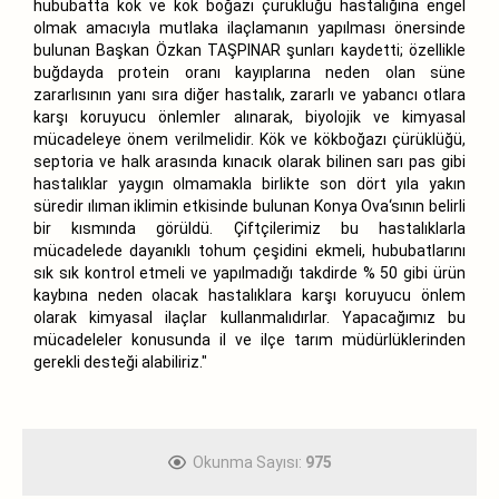
hububatta kök ve kök boğazı çürüklüğü hastalığına engel
olmak amacıyla mutlaka ilaçlamanın yapılması önersinde
bulunan Başkan Özkan TAŞPINAR şunları kaydetti; özellikle
buğdayda protein oranı kayıplarına neden olan süne
zararlısının yanı sıra diğer hastalık, zararlı ve yabancı otlara
karşı koruyucu önlemler alınarak, biyolojik ve kimyasal
mücadeleye önem verilmelidir. Kök ve kökboğazı çürüklüğü,
septoria ve halk arasında kınacık olarak bilinen sarı pas gibi
hastalıklar yaygın olmamakla birlikte son dört yıla yakın
süredir ılıman iklimin etkisinde bulunan Konya Ova‘sının belirli
bir kısmında görüldü. Çiftçilerimiz bu hastalıklarla
mücadelede dayanıklı tohum çeşidini ekmeli, hububatlarını
sık sık kontrol etmeli ve yapılmadığı takdirde % 50 gibi ürün
kaybına neden olacak hastalıklara karşı koruyucu önlem
olarak kimyasal ilaçlar kullanmalıdırlar. Yapacağımız bu
mücadeleler konusunda il ve ilçe tarım müdürlüklerinden
gerekli desteği alabiliriz."
Okunma Sayısı:
975