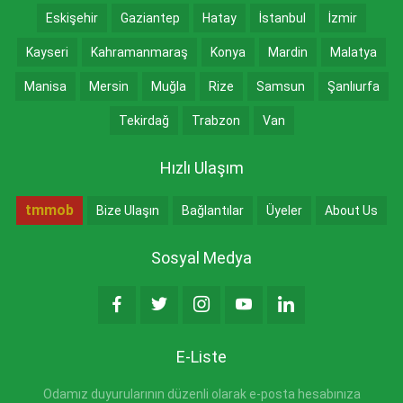
Eskişehir
Gaziantep
Hatay
İstanbul
İzmir
Kayseri
Kahramanmaraş
Konya
Mardin
Malatya
Manisa
Mersin
Muğla
Rize
Samsun
Şanlıurfa
Tekirdağ
Trabzon
Van
Hızlı Ulaşım
tmmob
Bize Ulaşın
Bağlantılar
Üyeler
About Us
Sosyal Medya
E-Liste
Odamız duyurularının düzenli olarak e-posta hesabınıza