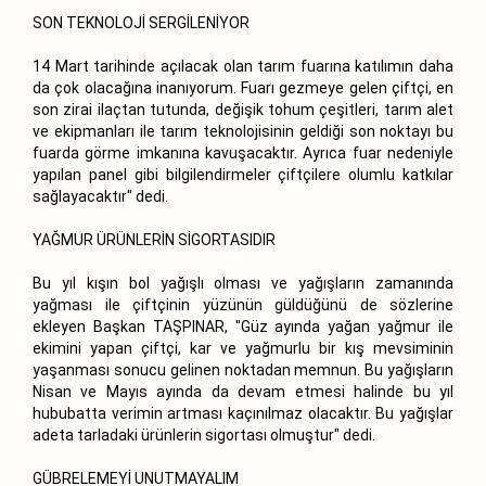
SON TEKNOLOJİ SERGİLENİYOR
14 Mart tarihinde açılacak olan tarım fuarına katılımın daha
da çok olacağına inanıyorum. Fuarı gezmeye gelen çiftçi, en
son zirai ilaçtan tutunda, değişik tohum çeşitleri, tarım alet
ve ekipmanları ile tarım teknolojisinin geldiği son noktayı bu
fuarda görme imkanına kavuşacaktır. Ayrıca fuar nedeniyle
yapılan panel gibi bilgilendirmeler çiftçilere olumlu katkılar
sağlayacaktır" dedi.
YAĞMUR ÜRÜNLERİN SİGORTASIDIR
Bu yıl kışın bol yağışlı olması ve yağışların zamanında
yağması ile çiftçinin yüzünün güldüğünü de sözlerine
ekleyen Başkan TAŞPINAR, "Güz ayında yağan yağmur ile
ekimini yapan çiftçi, kar ve yağmurlu bir kış mevsiminin
yaşanması sonucu gelinen noktadan memnun. Bu yağışların
Nisan ve Mayıs ayında da devam etmesi halinde bu yıl
hububatta verimin artması kaçınılmaz olacaktır. Bu yağışlar
adeta tarladaki ürünlerin sigortası olmuştur" dedi.
GÜBRELEMEYİ UNUTMAYALIM