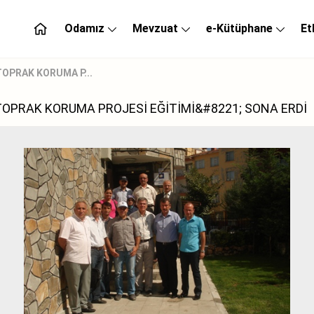
Odamız
Mevzuat
e-Kütüphane
Et
OPRAK KORUMA P...
TOPRAK KORUMA PROJESİ EĞİTİMİ&#8221; SONA ERDİ