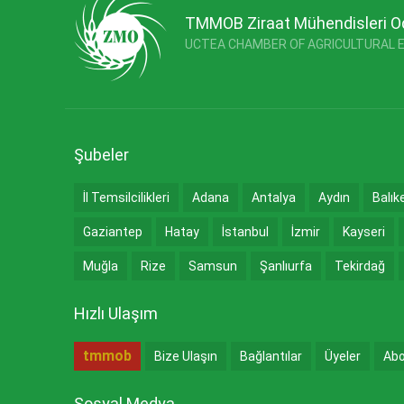
TMMOB Ziraat Mühendisleri O
UCTEA CHAMBER OF AGRICULTURAL 
Şubeler
İl Temsilcilikleri
Adana
Antalya
Aydın
Balık
Gaziantep
Hatay
İstanbul
İzmir
Kayseri
Muğla
Rize
Samsun
Şanlıurfa
Tekirdağ
Hızlı Ulaşım
tmmob
Bize Ulaşın
Bağlantılar
Üyeler
Abo
Sosyal Medya