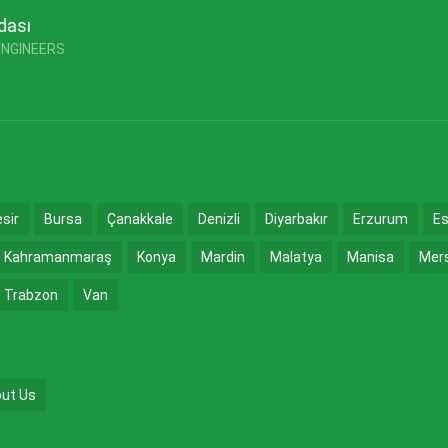
dası
ENGINEERS
esir
Bursa
Çanakkale
Denizli
Diyarbakır
Erzurum
Es
Kahramanmaraş
Konya
Mardin
Malatya
Manisa
Mer
Trabzon
Van
ut Us