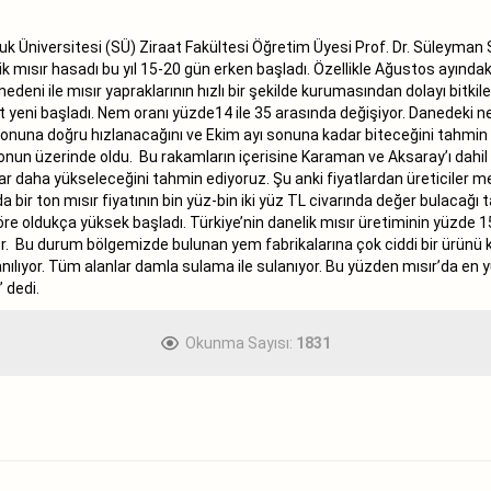
 Üniversitesi (SÜ) Ziraat Fakültesi Öğretim Üyesi Prof. Dr. Süleyman S
 mısır hasadı bu yıl 15-20 gün erken başladı. Özellikle Ağustos ayındaki 
deni ile mısır yapraklarının hızlı bir şekilde kurumasından dolayı bitki
yeni başladı. Nem oranı yüzde14 ile 35 arasında değişiyor. Danedeki nem 
yı sonuna doğru hızlanacağını ve Ekim ayı sonuna kadar biteceğini tahm
onun üzerinde oldu. Bu rakamların içerisine Karaman ve Aksaray’ı dahil 
tar daha yükseleceğini tahmin ediyoruz. Şu anki fiyatlardan üreticiler
 bir ton mısır fiyatının bin yüz-bin iki yüz TL civarında değer bulacağı ta
 göre oldukça yüksek başladı. Türkiye’nin danelik mısır üretiminin yüzde 
yor. Bu durum bölgemizde bulunan yem fabrikalarına çok ciddi bir ürünü 
nılıyor. Tüm alanlar damla sulama ile sulanıyor. Bu yüzden mısır’da en yü
 dedi.
Okunma Sayısı:
1831