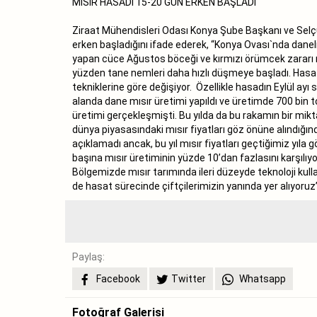
MISIR HASADI 15-20 GÜN ERKEN BAŞLADI
Ziraat Mühendisleri Odası Konya Şube Başkanı ve Selçuk
erken başladığını ifade ederek, “Konya Ovası`nda danelik
yapan cüce Ağustos böceği ve kırmızı örümcek zararı ne
yüzden tane nemleri daha hızlı düşmeye başladı. Hasat 
tekniklerine göre değişiyor. Özellikle hasadın Eylül a
alanda dane mısır üretimi yapıldı ve üretimde 700 bin t
üretimi gerçekleşmişti. Bu yılda da bu rakamın bir mik
dünya piyasasındaki mısır fiyatları göz önüne alındığında
açıklamadı ancak, bu yıl mısır fiyatları geçtiğimiz yıla
başına mısır üretiminin yüzde 10’dan fazlasını karşılı
Bölgemizde mısır tarımında ileri düzeyde teknoloji kulla
de hasat sürecinde çiftçilerimizin yanında yer alıyoruz”
Paylaş:
Facebook
Twitter
Whatsapp
Fotoğraf Galerisi