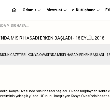
Odamız
Mevzuat
e-Kütüphane
Et
DA MISIR HASA...
NDA MISIR HASADI ERKEN BAŞLADI - 18 EYLÜL 2018
andığı Konya Ovası`nda mısır hasadı başladı. Ovada buğdaydan sonra en
ki üretiminin yaklaşık yüzde 10‘ununu karşılayan Konya Ovası’nda hasat