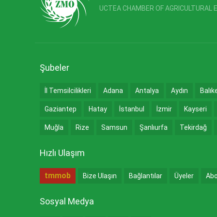
UCTEA CHAMBER OF AGRICULTURAL 
Şubeler
İl Temsilcilikleri
Adana
Antalya
Aydın
Balık
Gaziantep
Hatay
İstanbul
İzmir
Kayseri
Muğla
Rize
Samsun
Şanlıurfa
Tekirdağ
Hızlı Ulaşım
tmmob
Bize Ulaşın
Bağlantılar
Üyeler
Abo
Sosyal Medya