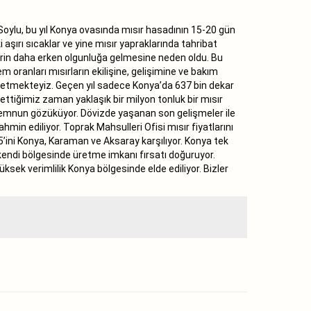
oylu, bu yıl Konya ovasında mısır hasadının 15-20 gün
aşırı sıcaklar ve yine mısır yapraklarında tahribat
lerin daha erken olgunluğa gelmesine neden oldu. Bu
oranları mısırların ekilişine, gelişimine ve bakım
in etmekteyiz. Geçen yıl sadece Konya’da 637 bin dekar
ettiğimiz zaman yaklaşık bir milyon tonluk bir mısır
 memnun gözüküyor. Dövizde yaşanan son gelişmeler ile
hmin ediliyor. Toprak Mahsulleri Ofisi mısır fiyatlarını
15’ini Konya, Karaman ve Aksaray karşılıyor. Konya tek
kendi bölgesinde üretme imkanı fırsatı doğuruyor.
ksek verimlilik Konya bölgesinde elde ediliyor. Bizler