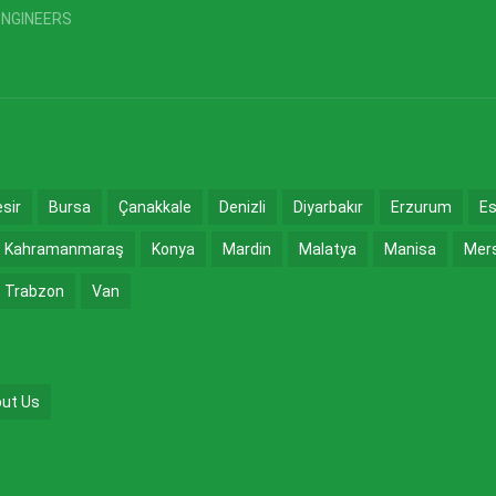
ENGINEERS
esir
Bursa
Çanakkale
Denizli
Diyarbakır
Erzurum
Es
Kahramanmaraş
Konya
Mardin
Malatya
Manisa
Mer
Trabzon
Van
ut Us