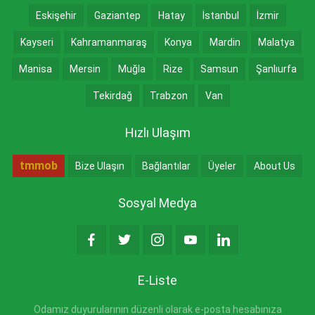
Eskişehir
Gaziantep
Hatay
İstanbul
İzmir
Kayseri
Kahramanmaraş
Konya
Mardin
Malatya
Manisa
Mersin
Muğla
Rize
Samsun
Şanlıurfa
Tekirdağ
Trabzon
Van
Hızlı Ulaşım
tmmob
Bize Ulaşın
Bağlantılar
Üyeler
About Us
Sosyal Medya
E-Liste
Odamız duyurularının düzenli olarak e-posta hesabınıza