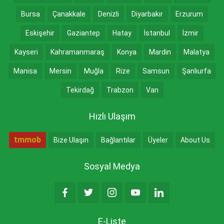
Bursa
Çanakkale
Denizli
Diyarbakır
Erzurum
Eskişehir
Gaziantep
Hatay
İstanbul
İzmir
Kayseri
Kahramanmaraş
Konya
Mardin
Malatya
Manisa
Mersin
Muğla
Rize
Samsun
Şanlıurfa
Tekirdağ
Trabzon
Van
Hızlı Ulaşım
tmmob
Bize Ulaşın
Bağlantılar
Üyeler
About Us
Sosyal Medya
E-Liste