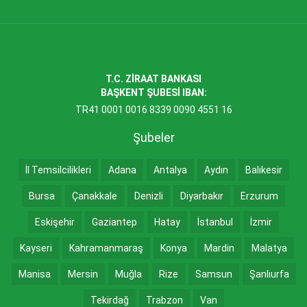
T.C. ZİRAAT BANKASI
BAŞKENT ŞUBESİ IBAN:
TR41 0001 0016 8339 0090 4551 16
Şubeler
İl Temsilcilikleri
Adana
Antalya
Aydın
Balıkesir
Bursa
Çanakkale
Denizli
Diyarbakır
Erzurum
Eskişehir
Gaziantep
Hatay
İstanbul
İzmir
Kayseri
Kahramanmaraş
Konya
Mardin
Malatya
Manisa
Mersin
Muğla
Rize
Samsun
Şanlıurfa
Tekirdağ
Trabzon
Van