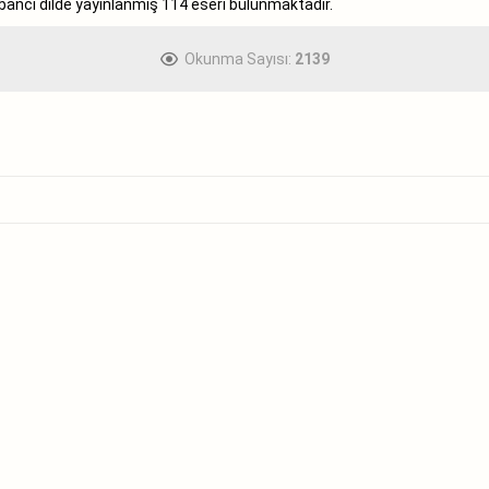
abancı dilde yayınlanmış 114 eseri bulunmaktadır.
Okunma Sayısı:
2139