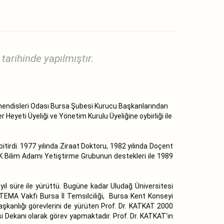
arihinde yapılmıştır.
ühendisleri Odası Bursa Şubesi Kurucu Başkanlarından
Heyeti Üyeliği ve Yönetim Kurulu Üyeliğine oybirliği ile
tirdi. 1977 yılında Ziraat Doktoru, 1982 yılında Doçent
TAK Bilim Adamı Yetiştirme Grubunun destekleri ile 1989
 yıl süre ile yürüttü. Bugüne kadar Uludağ Üniversitesi
TEMA Vakfı Bursa İl Temsilciliği, Bursa Kent Konseyi
kanlığı görevlerini de yürüten Prof. Dr. KATKAT 2000
si Dekanı olarak görev yapmaktadır. Prof. Dr. KATKAT‘ın