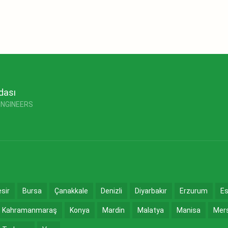
dası
ENGINEERS
esir
Bursa
Çanakkale
Denizli
Diyarbakır
Erzurum
Es
Kahramanmaraş
Konya
Mardin
Malatya
Manisa
Mer