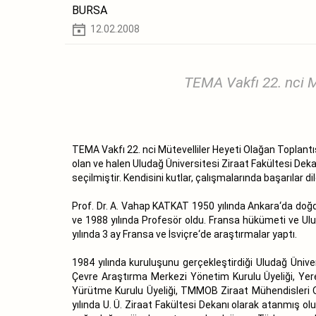
BURSA
12.02.2008
TEMA Vakfı 22. nci M
TEMA Vakfı 22. nci Mütevelliler Heyeti Olağan Toplan
olan ve halen Uludağ Üniversitesi Ziraat Fakültesi Deka
seçilmiştir. Kendisini kutlar, çalışmalarında başarılar dil
Prof. Dr. A. Vahap KATKAT 1950 yılında Ankara‘da doğdu
ve 1988 yılında Profesör oldu. Fransa hükümeti ve Ulus
yılında 3 ay Fransa ve İsviçre‘de araştırmalar yaptı.
1984 yılında kuruluşunu gerçekleştirdiği Uludağ Üniver
Çevre Araştırma Merkezi Yönetim Kurulu Üyeliği, Yer
Yürütme Kurulu Üyeliği, TMMOB Ziraat Mühendisleri O
yılında U. Ü. Ziraat Fakültesi Dekanı olarak atanmış o