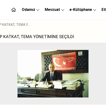
Odamız
Mevzuat
e-Kütüphane
Et
KATKAT, TEMA Y...
 KATKAT, TEMA YÖNETİMİNE SEÇİLDİ