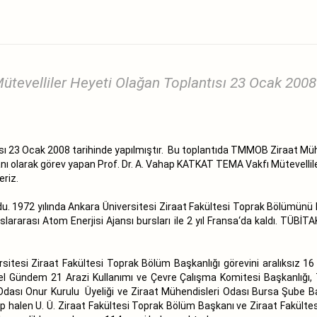
ütevelliler Heyeti Olağan Toplantısı 23 Ocak 2008 t
tısı 23 Ocak 2008 tarihinde yapılmıştır. Bu toplantıda TMMOB Ziraat M
nı olarak görev yapan Prof. Dr. A. Vahap KATKAT TEMA Vakfı Mütevelliler 
eriz.
. 1972 yılında Ankara Üniversitesi Ziraat Fakültesi Toprak Bölümünü bi
lararası Atom Enerjisi Ajansı bursları ile 2 yıl Fransa‘da kaldı. TÜBİ
sitesi Ziraat Fakültesi Toprak Bölüm Başkanlığı görevini aralıksız 16
el Gündem 21 Arazi Kullanımı ve Çevre Çalışma Komitesi Başkanlığı, 
dası Onur Kurulu Üyeliği ve Ziraat Mühendisleri Odası Bursa Şube Baş
lup halen U. Ü. Ziraat Fakültesi Toprak Bölüm Başkanı ve Ziraat Fakülte