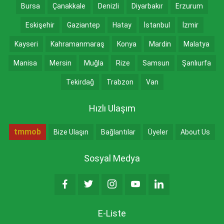
Bursa
Çanakkale
Denizli
Diyarbakır
Erzurum
Eskişehir
Gaziantep
Hatay
İstanbul
İzmir
Kayseri
Kahramanmaraş
Konya
Mardin
Malatya
Manisa
Mersin
Muğla
Rize
Samsun
Şanlıurfa
Tekirdağ
Trabzon
Van
Hızlı Ulaşım
tmmob
Bize Ulaşın
Bağlantılar
Üyeler
About Us
Sosyal Medya
E-Liste