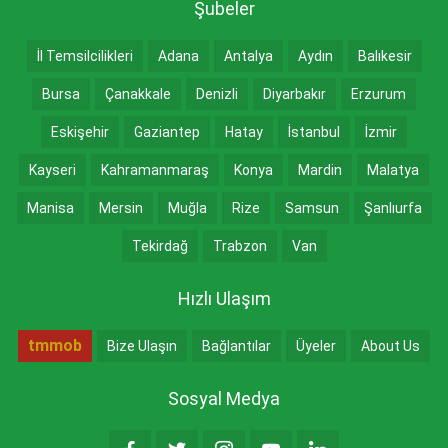
Şubeler
İl Temsilcilikleri
Adana
Antalya
Aydın
Balıkesir
Bursa
Çanakkale
Denizli
Diyarbakır
Erzurum
Eskişehir
Gaziantep
Hatay
İstanbul
İzmir
Kayseri
Kahramanmaraş
Konya
Mardin
Malatya
Manisa
Mersin
Muğla
Rize
Samsun
Şanlıurfa
Tekirdağ
Trabzon
Van
Hızlı Ulaşım
tmmob
Bize Ulaşın
Bağlantılar
Üyeler
About Us
Sosyal Medya