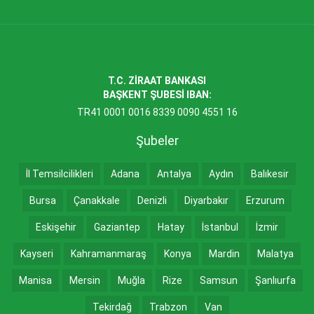
T.C. ZİRAAT BANKASI
BAŞKENT ŞUBESİ IBAN:
TR41 0001 0016 8339 0090 4551 16
Şubeler
İl Temsilcilikleri
Adana
Antalya
Aydın
Balıkesir
Bursa
Çanakkale
Denizli
Diyarbakır
Erzurum
Eskişehir
Gaziantep
Hatay
İstanbul
İzmir
Kayseri
Kahramanmaraş
Konya
Mardin
Malatya
Manisa
Mersin
Muğla
Rize
Samsun
Şanlıurfa
Tekirdağ
Trabzon
Van