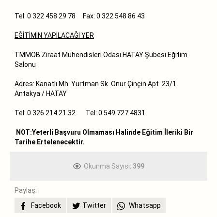
Tel: 0 322 458 29 78 Fax: 0 322 548 86 43
EĞİTİMİN YAPILACAĞI YER
TMMOB Ziraat Mühendisleri Odası HATAY Şubesi Eğitim
Salonu
Adres: Kanatlı Mh. Yurtman Sk. Onur Çinçin Apt. 23/1
Antakya / HATAY
Tel: 0 326 214 21 32 Tel: 0 549 727 4831
NOT:Yeterli Başvuru Olmaması Halinde Eğitim İleriki Bir
Tarihe Ertelenecektir.
Okunma Sayısı:
399
Paylaş:
Facebook
Twitter
Whatsapp