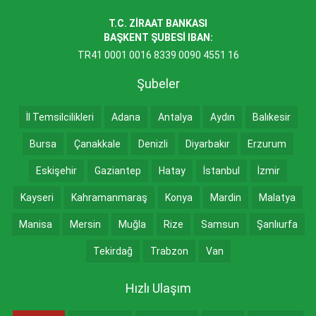
T.C. ZİRAAT BANKASI
BAŞKENT ŞUBESİ IBAN:
TR41 0001 0016 8339 0090 4551 16
Şubeler
İl Temsilcilikleri
Adana
Antalya
Aydın
Balıkesir
Bursa
Çanakkale
Denizli
Diyarbakır
Erzurum
Eskişehir
Gaziantep
Hatay
İstanbul
İzmir
Kayseri
Kahramanmaraş
Konya
Mardin
Malatya
Manisa
Mersin
Muğla
Rize
Samsun
Şanlıurfa
Tekirdağ
Trabzon
Van
Hızlı Ulaşım