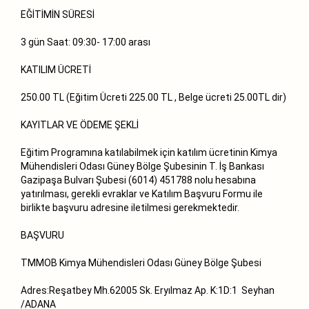
EĞİTİMİN SÜRESİ
3 gün Saat: 09:30- 17:00 arası
KATILIM ÜCRETİ
250.00 TL (Eğitim Ücreti 225.00 TL , Belge ücreti 25.00TL dir)
KAYITLAR VE ÖDEME ŞEKLİ
Eğitim Programına katılabilmek için katılım ücretinin Kimya
Mühendisleri Odası Güney Bölge Şubesinin T. İş Bankası
Gazipaşa Bulvarı Şubesi (6014) 451788 nolu hesabına
yatırılması, gerekli evraklar ve Katılım Başvuru Formu ile
birlikte başvuru adresine iletilmesi gerekmektedir.
BAŞVURU
TMMOB Kimya Mühendisleri Odası Güney Bölge Şubesi
Adres:Reşatbey Mh.62005 Sk. Eryılmaz Ap. K:1D:1 Seyhan
/ADANA