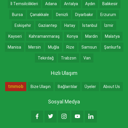
İl Temsilcilikleri
Adana
Antalya
Aydın
Balıkesir
Bursa
Çanakkale
Denizli
Diyarbakır
Erzurum
Eskişehir
Gaziantep
Hatay
İstanbul
İzmir
Kayseri
Kahramanmaraş
Konya
Mardin
Malatya
Manisa
Mersin
Muğla
Rize
Samsun
Şanlıurfa
Tekirdağ
Trabzon
Van
Hızlı Ulaşım
tmmob
Bize Ulaşın
Bağlantılar
Üyeler
About Us
Sosyal Medya