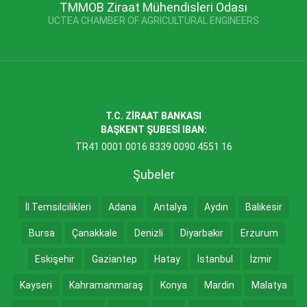
TMMOB Ziraat Mühendisleri Odası
UCTEA CHAMBER OF AGRICULTURAL ENGINEERS
T.C. ZİRAAT BANKASI
BAŞKENT ŞUBESİ IBAN:
TR41 0001 0016 8339 0090 4551 16
Şubeler
İl Temsilcilikleri
Adana
Antalya
Aydın
Balıkesir
Bursa
Çanakkale
Denizli
Diyarbakır
Erzurum
Eskişehir
Gaziantep
Hatay
İstanbul
İzmir
Kayseri
Kahramanmaraş
Konya
Mardin
Malatya