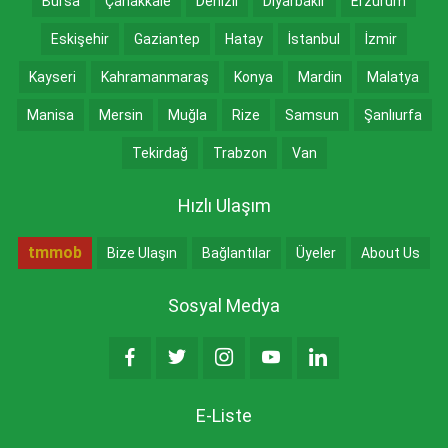
Bursa
Çanakkale
Denizli
Diyarbakır
Erzurum
Eskişehir
Gaziantep
Hatay
İstanbul
İzmir
Kayseri
Kahramanmaraş
Konya
Mardin
Malatya
Manisa
Mersin
Muğla
Rize
Samsun
Şanlıurfa
Tekirdağ
Trabzon
Van
Hızlı Ulaşım
tmmob
Bize Ulaşın
Bağlantılar
Üyeler
About Us
Sosyal Medya
E-Liste