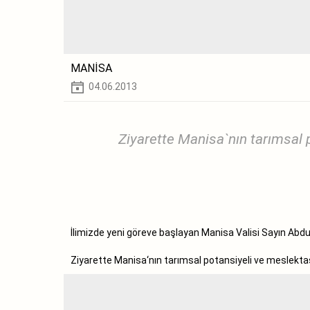
MANİSA
04.06.2013
Ziyarette Manisa`nın tarımsal 
İlimizde yeni göreve başlayan Manisa Valisi Sayın Abd
Ziyarette Manisa‘nın tarımsal potansiyeli ve meslektaş