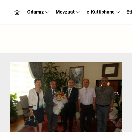
Odamız
Mevzuat
e-Kütüphane
Et