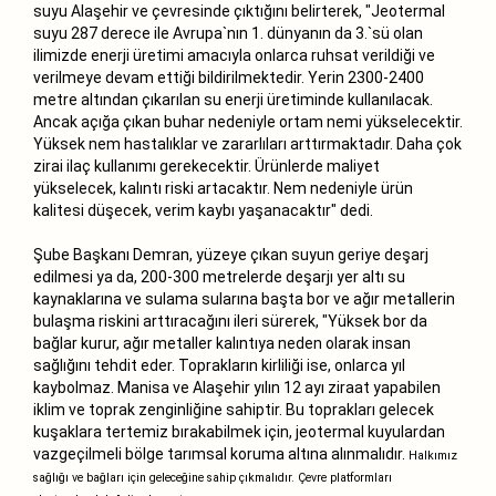
suyu Alaşehir ve çevresinde çıktığını belirterek, "Jeotermal
suyu 287 derece ile Avrupa`nın 1. dünyanın da 3.`sü olan
ilimizde enerji üretimi amacıyla onlarca ruhsat verildiği ve
verilmeye devam ettiği bildirilmektedir. Yerin 2300-2400
metre altından çıkarılan su enerji üretiminde kullanılacak.
Ancak açığa çıkan buhar nedeniyle ortam nemi yükselecektir.
Yüksek nem hastalıklar ve zararlıları arttırmaktadır. Daha çok
zirai ilaç kullanımı gerekecektir. Ürünlerde maliyet
yükselecek, kalıntı riski artacaktır. Nem nedeniyle ürün
kalitesi düşecek, verim kaybı yaşanacaktır" dedi.
Şube Başkanı Demran, yüzeye çıkan suyun geriye deşarj
edilmesi ya da, 200-300 metrelerde deşarjı yer altı su
kaynaklarına ve sulama sularına başta bor ve ağır metallerin
bulaşma riskini arttıracağını ileri sürerek, "Yüksek bor da
bağlar kurur, ağır metaller kalıntıya neden olarak insan
sağlığını tehdit eder. Toprakların kirliliği ise, onlarca yıl
kaybolmaz. Manisa ve Alaşehir yılın 12 ayı ziraat yapabilen
iklim ve toprak zenginliğine sahiptir. Bu toprakları gelecek
kuşaklara tertemiz bırakabilmek için, jeotermal kuyulardan
vazgeçilmeli bölge tarımsal koruma altına alınmalıdır.
Halkımız
sağlığı ve bağları için geleceğine sahip çıkmalıdır. Çevre platformları