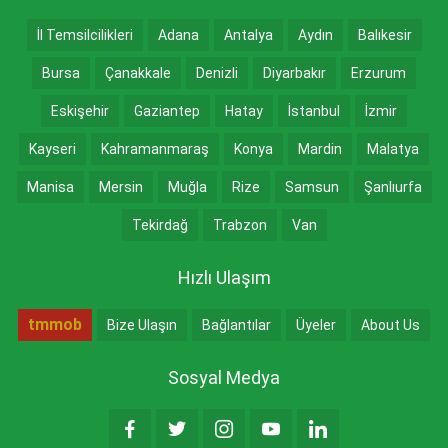
İl Temsilcilikleri
Adana
Antalya
Aydın
Balıkesir
Bursa
Çanakkale
Denizli
Diyarbakır
Erzurum
Eskişehir
Gaziantep
Hatay
İstanbul
İzmir
Kayseri
Kahramanmaraş
Konya
Mardin
Malatya
Manisa
Mersin
Muğla
Rize
Samsun
Şanlıurfa
Tekirdağ
Trabzon
Van
Hızlı Ulaşım
tmmob
Bize Ulaşın
Bağlantılar
Üyeler
About Us
Sosyal Medya