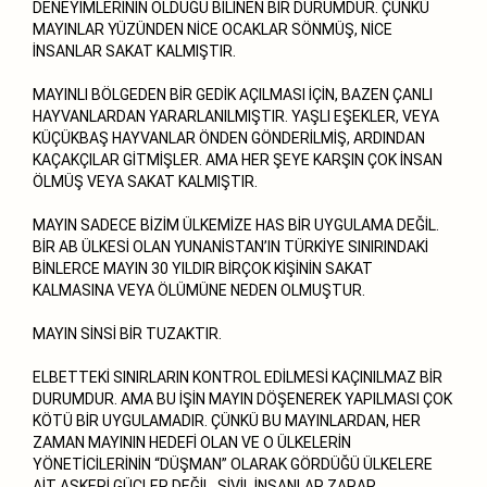
DENEYİMLERİNİN OLDUĞU BİLİNEN BİR DURUMDUR. ÇÜNKÜ
MAYINLAR YÜZÜNDEN NİCE OCAKLAR SÖNMÜŞ, NİCE
İNSANLAR SAKAT KALMIŞTIR.
MAYINLI BÖLGEDEN BİR GEDİK AÇILMASI İÇİN, BAZEN ÇANLI
HAYVANLARDAN YARARLANILMIŞTIR. YAŞLI EŞEKLER, VEYA
KÜÇÜKBAŞ HAYVANLAR ÖNDEN GÖNDERİLMİŞ, ARDINDAN
KAÇAKÇILAR GİTMİŞLER. AMA HER ŞEYE KARŞIN ÇOK İNSAN
ÖLMÜŞ VEYA SAKAT KALMIŞTIR.
MAYIN SADECE BİZİM ÜLKEMİZE HAS BİR UYGULAMA DEĞİL.
BİR AB ÜLKESİ OLAN YUNANİSTAN’IN TÜRKİYE SINIRINDAKİ
BİNLERCE MAYIN 30 YILDIR BİRÇOK KİŞİNİN SAKAT
KALMASINA VEYA ÖLÜMÜNE NEDEN OLMUŞTUR.
MAYIN SİNSİ BİR TUZAKTIR.
ELBETTEKİ SINIRLARIN KONTROL EDİLMESİ KAÇINILMAZ BİR
DURUMDUR. AMA BU İŞİN MAYIN DÖŞENEREK YAPILMASI ÇOK
KÖTÜ BİR UYGULAMADIR. ÇÜNKÜ BU MAYINLARDAN, HER
ZAMAN MAYININ HEDEFİ OLAN VE O ÜLKELERİN
YÖNETİCİLERİNİN “DÜŞMAN” OLARAK GÖRDÜĞÜ ÜLKELERE
AİT ASKERİ GÜÇLER DEĞİL, SİVİL İNSANLAR ZARAR