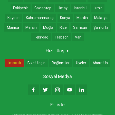
Eskişehir
Gaziantep
Hatay
İstanbul
İzmir
Kayseri
Kahramanmaraş
Konya
Mardin
Malatya
Manisa
Mersin
Muğla
Rize
Samsun
Şanlıurfa
Tekirdağ
Trabzon
Van
Hızlı Ulaşım
tmmob
Bize Ulaşın
Bağlantılar
Üyeler
About Us
Sosyal Medya
E-Liste