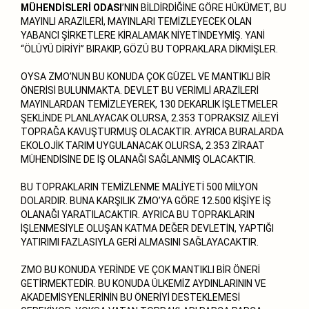
MÜHENDİSLERİ ODASI
’NIN BİLDİRDİĞİNE GÖRE HÜKÜMET, BU
MAYINLI ARAZİLERİ, MAYINLARI TEMİZLEYECEK OLAN
YABANCI ŞİRKETLERE KİRALAMAK NİYETİNDEYMİŞ. YANİ
“ÖLÜYÜ DİRİYİ” BIRAKIP, GÖZÜ BU TOPRAKLARA DİKMİŞLER.
OYSA ZMO’NUN BU KONUDA ÇOK GÜZEL VE MANTIKLI BİR
ÖNERİSİ BULUNMAKTA. DEVLET BU VERİMLİ ARAZİLERİ
MAYINLARDAN TEMİZLEYEREK, 130 DEKARLIK İŞLETMELER
ŞEKLİNDE PLANLAYACAK OLURSA, 2.353 TOPRAKSIZ AİLEYİ
TOPRAĞA KAVUŞTURMUŞ OLACAKTIR. AYRICA BURALARDA
EKOLOJİK TARIM UYGULANACAK OLURSA, 2.353 ZİRAAT
MÜHENDİSİNE DE İŞ OLANAĞI SAĞLANMIŞ OLACAKTIR.
BU TOPRAKLARIN TEMİZLENME MALİYETİ 500 MİLYON
DOLARDIR. BUNA KARŞILIK ZMO’YA GÖRE 12.500 KİŞİYE İŞ
OLANAĞI YARATILACAKTIR. AYRICA BU TOPRAKLARIN
İŞLENMESİYLE OLUŞAN KATMA DEĞER DEVLETİN, YAPTIĞI
YATIRIMI FAZLASIYLA GERİ ALMASINI SAĞLAYACAKTIR.
ZMO BU KONUDA YERİNDE VE ÇOK MANTIKLI BİR ÖNERİ
GETİRMEKTEDİR. BU KONUDA ÜLKEMİZ AYDINLARININ VE
AKADEMİSYENLERİNİN BU ÖNERİYİ DESTEKLEMESİ