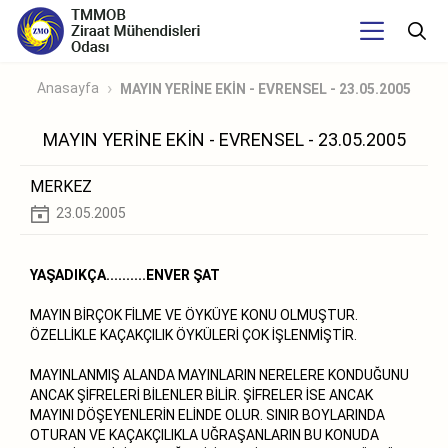
Anasayfa
MAYIN YERİNE EKİN - EVRENSEL - 23.05.2005
MAYIN YERİNE EKİN - EVRENSEL - 23.05.2005
MERKEZ
23.05.2005
YAŞADIKÇA..........ENVER ŞAT
MAYIN BİRÇOK FİLME VE ÖYKÜYE KONU OLMUŞTUR.
ÖZELLİKLE KAÇAKÇILIK ÖYKÜLERİ ÇOK İŞLENMİŞTİR.
MAYINLANMIŞ ALANDA MAYINLARIN NERELERE KONDUĞUNU
ANCAK ŞİFRELERİ BİLENLER BİLİR. ŞİFRELER İSE ANCAK
MAYINI DÖŞEYENLERİN ELİNDE OLUR. SINIR BOYLARINDA
OTURAN VE KAÇAKÇILIKLA UĞRAŞANLARIN BU KONUDA