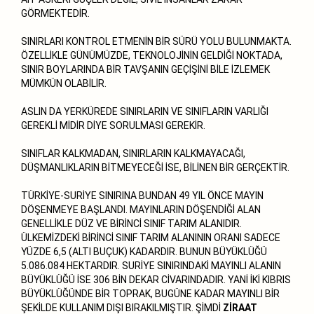
GÖRMEKTEDİR.
SINIRLARI KONTROL ETMENİN BİR SÜRÜ YOLU BULUNMAKTA.
ÖZELLİKLE GÜNÜMÜZDE, TEKNOLOJİNİN GELDİĞİ NOKTADA,
SINIR BOYLARINDA BİR TAVŞANIN GEÇİŞİNİ BİLE İZLEMEK
MÜMKÜN OLABİLİR.
ASLIN DA YERKÜREDE SINIRLARIN VE SINIFLARIN VARLIĞI
GEREKLİ MİDİR DİYE SORULMASI GEREKİR.
SINIFLAR KALKMADAN, SINIRLARIN KALKMAYACAĞI,
DÜŞMANLIKLARIN BİTMEYECEĞİ İSE, BİLİNEN BİR GERÇEKTİR.
TÜRKİYE-SURİYE SINIRINA BUNDAN 49 YIL ÖNCE MAYIN
DÖŞENMEYE BAŞLANDI. MAYINLARIN DÖŞENDİĞİ ALAN
GENELLİKLE DÜZ VE BİRİNCİ SINIF TARIM ALANIDIR.
ÜLKEMİZDEKİ BİRİNCİ SINIF TARIM ALANININ ORANI SADECE
YÜZDE 6,5 (ALTI BUÇUK) KADARDIR. BUNUN BÜYÜKLÜĞÜ
5.086.084 HEKTARDIR. SURİYE SINIRINDAKİ MAYINLI ALANIN
BÜYÜKLÜĞÜ İSE 306 BİN DEKAR CİVARINDADIR. YANİ İKİ KIBRIS
BÜYÜKLÜĞÜNDE BİR TOPRAK, BUGÜNE KADAR MAYINLI BİR
ŞEKİLDE KULLANIM DIŞI BIRAKILMIŞTIR. ŞİMDİ
ZİRAAT