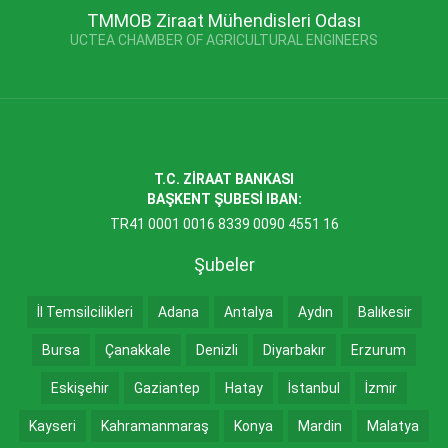
TMMOB Ziraat Mühendisleri Odası
UCTEA CHAMBER OF AGRICULTURAL ENGINEERS
T.C. ZİRAAT BANKASI
BAŞKENT ŞUBESİ IBAN:
TR41 0001 0016 8339 0090 4551 16
Şubeler
İl Temsilcilikleri
Adana
Antalya
Aydın
Balıkesir
Bursa
Çanakkale
Denizli
Diyarbakır
Erzurum
Eskişehir
Gaziantep
Hatay
İstanbul
İzmir
Kayseri
Kahramanmaraş
Konya
Mardin
Malatya