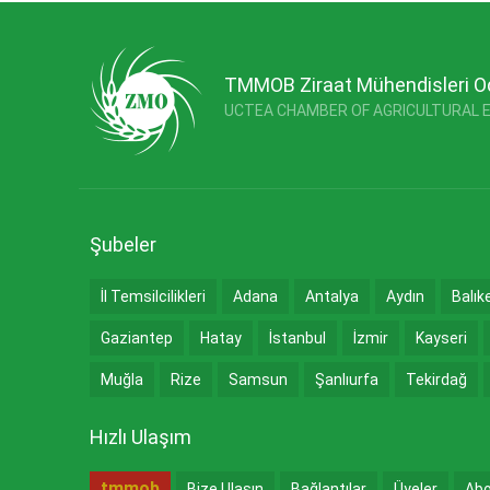
TMMOB Ziraat Mühendisleri O
UCTEA CHAMBER OF AGRICULTURAL 
Şubeler
İl Temsilcilikleri
Adana
Antalya
Aydın
Balık
Gaziantep
Hatay
İstanbul
İzmir
Kayseri
Muğla
Rize
Samsun
Şanlıurfa
Tekirdağ
Hızlı Ulaşım
tmmob
Bize Ulaşın
Bağlantılar
Üyeler
Abo