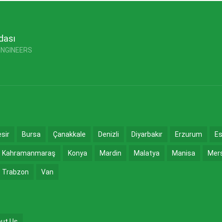
dası
ENGINEERS
esir
Bursa
Çanakkale
Denizli
Diyarbakır
Erzurum
Es
Kahramanmaraş
Konya
Mardin
Malatya
Manisa
Mer
Trabzon
Van
ut Us