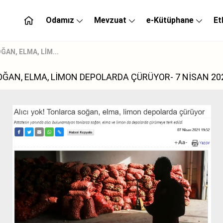
Odamız
Mevzuat
e-Kütüphane
Et
AN, ELMA, LİM...
OĞAN, ELMA, LİMON DEPOLARDA ÇÜRÜYOR- 7 NİSAN 20