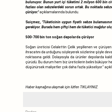
bulunuyor. Bunun yurt içi tüketimi 2 milyon 600 bin ci
fazlası olan sebzelerdeki sorun ortak. Bu noktada sebz
çürüyor."
açıklamalarında bulundu.
Suiçmez,
"Tüketicinin uygun fiyatlı sebze bulamasının
gerekiyor. Burada hem çiftçi hem de tüketici mağdur oluy
500-700 bin ton soğan depolarda çürüyor
Soğan üreticisi Celalettin Çelik yeşillenen ve çürüye
ihracatını da urduğunu söyleyerek sözlerine şöyle de
noktasına geldi. Dolayısıyla da ürünler depolarda kal
çürüdü. Bu durum hem biz üreticilerin belini büküyor he
düşünürsek maliyetler çok daha fazla yükseliyor." açık
Haber kaynağına ulaşmak için lütfen
TIKLAYINIZ.
Paylaş: