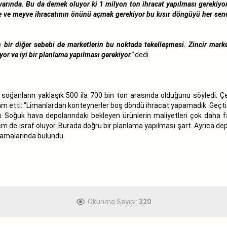
varında. Bu da demek oluyor ki 1 milyon ton ihracat yapılması gerekiy
e ve meyve ihracatının önünü açmak gerekiyor bu kısır döngüyü her sene
 bir diğer sebebi de marketlerin bu noktada tekelleşmesi. Zincir marke
or ve iyi bir planlama yapılması gerekiyor."
dedi.
n soğanların yaklaşık 500 ila 700 bin ton arasında olduğunu söyledi. Ç
vam etti: "Limanlardan konteynerler boş döndü ihracat yapamadık. Geçt
dı. Soğuk hava depolarındaki bekleyen ürünlerin maliyetleri çok daha f
m de israf oluyor. Burada doğru bir planlama yapılması şart. Ayrıca depo
lamalarında bulundu.
Okunma Sayısı:
320