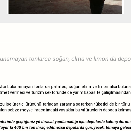
ulunamayan tonlarca soğan, elma ve limon da depol
ıcı bulunamayan tonlarca patates, soğan elma ve limon alıcı bulunama
hizmet vermesi ve turizm sektöründe de yarım kapasite çalışılmasından k
ü ise üretici ürününü tarladan zararına satarken tüketici de bir tür
pılan sebze meyve ihracatındaki yasaklar bu yıl ürünlerin depoda kalması
nlerinde geçtiğimiz yıl ihracat yapılamadığı için depolarda kalmış duru
uyor ki 400 bin ton ihraç edilmezse depolarda çürüyecek. Elmaya gelecek