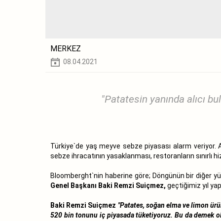
MERKEZ
08.04.2021
"Patatesin yanında alıcı b
Türkiye`de yaş meyve sebze piyasası alarm veriyor. Al
sebze ihracatının yasaklanması, restoranların sınırlı 
Bloomberght`nin haberine göre; Döngünün bir diğer yüz
Genel Başkanı Baki Remzi Suiçmez,
geçtiğimiz yıl ya
Baki Remzi Suiçmez
"Patates, soğan elma ve limon ürü
520 bin tonunu iç piyasada tüketiyoruz. Bu da demek ol