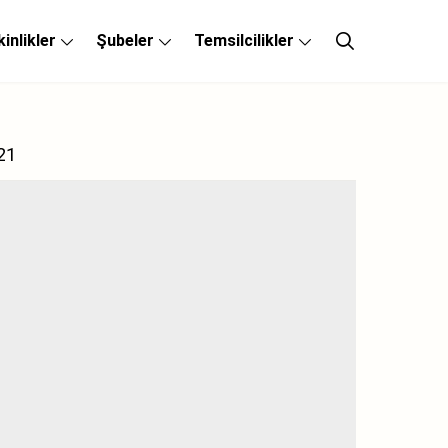
kinlikler
Şubeler
Temsilcilikler
21