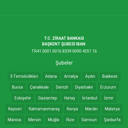
T.C. ZİRAAT BANKASI
BAŞKENT ŞUBESİ IBAN:
TR41 0001 0016 8339 0090 4551 16
Şubeler
İl Temsilcilikleri
Adana
Antalya
Aydın
Balıkesir
Bursa
Çanakkale
Denizli
Diyarbakır
Erzurum
Eskişehir
Gaziantep
Hatay
İstanbul
İzmir
Kayseri
Kahramanmaraş
Konya
Mardin
Malatya
Manisa
Mersin
Muğla
Rize
Samsun
Şanlıurfa