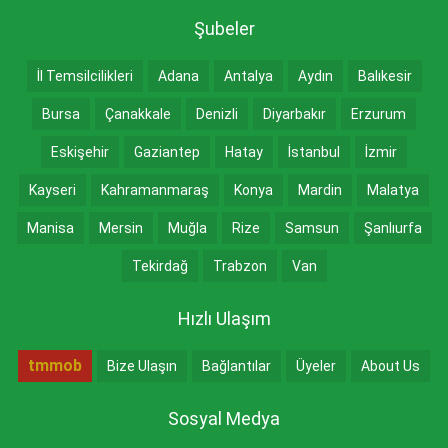
Şubeler
İl Temsilcilikleri
Adana
Antalya
Aydın
Balıkesir
Bursa
Çanakkale
Denizli
Diyarbakır
Erzurum
Eskişehir
Gaziantep
Hatay
İstanbul
İzmir
Kayseri
Kahramanmaraş
Konya
Mardin
Malatya
Manisa
Mersin
Muğla
Rize
Samsun
Şanlıurfa
Tekirdağ
Trabzon
Van
Hızlı Ulaşım
tmmob
Bize Ulaşın
Bağlantılar
Üyeler
About Us
Sosyal Medya