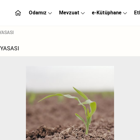
Odamız
Mevzuat
e-Kütüphane
Et
YASASI
 YASASI