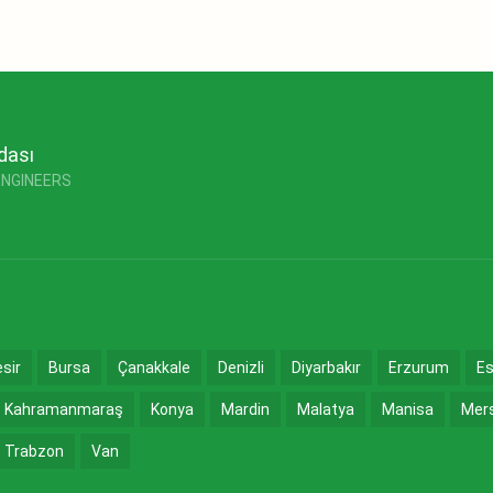
dası
ENGINEERS
esir
Bursa
Çanakkale
Denizli
Diyarbakır
Erzurum
Es
Kahramanmaraş
Konya
Mardin
Malatya
Manisa
Mer
Trabzon
Van