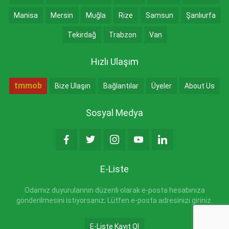
Manisa
Mersin
Muğla
Rize
Samsun
Şanlıurfa
Tekirdağ
Trabzon
Van
Hızlı Ulaşım
tmmob
Bize Ulaşın
Bağlantılar
Üyeler
About Us
Sosyal Medya
E-Liste
Odamız duyurularının düzenli olarak e-posta hesabınıza
gönderilmesini istiyorsanız; Lütfen e-posta adresinizi giriniz.
E-Liste Kayıt Ol