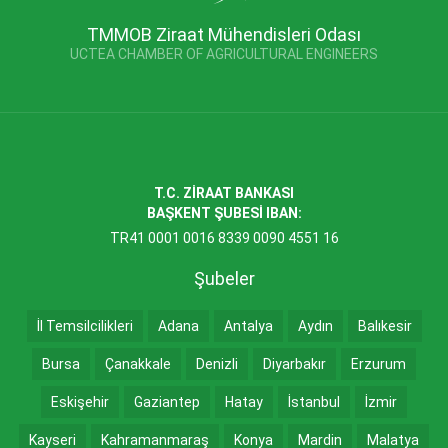
TMMOB Ziraat Mühendisleri Odası
UCTEA CHAMBER OF AGRICULTURAL ENGINEERS
T.C. ZİRAAT BANKASI
BAŞKENT ŞUBESİ IBAN:
TR41 0001 0016 8339 0090 4551 16
Şubeler
İl Temsilcilikleri
Adana
Antalya
Aydın
Balıkesir
Bursa
Çanakkale
Denizli
Diyarbakır
Erzurum
Eskişehir
Gaziantep
Hatay
İstanbul
İzmir
Kayseri
Kahramanmaraş
Konya
Mardin
Malatya