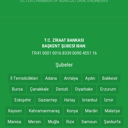
UCTEA CHAMBER OF AGRICULTURAL ENGINEERS
T.C. ZİRAAT BANKASI
BAŞKENT ŞUBESİ IBAN:
TR41 0001 0016 8339 0090 4551 16
Şubeler
İl Temsilcilikleri
Adana
Antalya
Aydın
Balıkesir
Bursa
Çanakkale
Denizli
Diyarbakır
Erzurum
Eskişehir
Gaziantep
Hatay
İstanbul
İzmir
Kayseri
Kahramanmaraş
Konya
Mardin
Malatya
Manisa
Mersin
Muğla
Rize
Samsun
Şanlıurfa