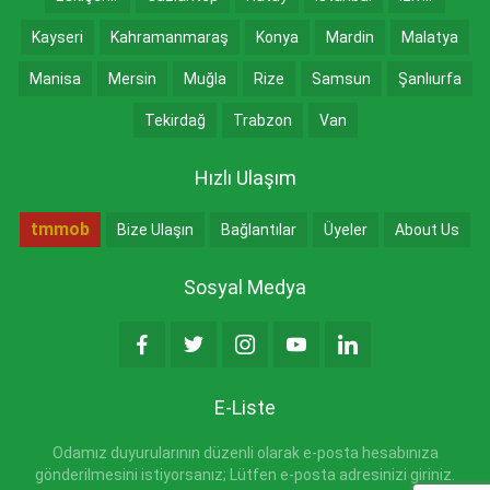
Kayseri
Kahramanmaraş
Konya
Mardin
Malatya
Manisa
Mersin
Muğla
Rize
Samsun
Şanlıurfa
Tekirdağ
Trabzon
Van
Hızlı Ulaşım
tmmob
Bize Ulaşın
Bağlantılar
Üyeler
About Us
Sosyal Medya
E-Liste
Odamız duyurularının düzenli olarak e-posta hesabınıza
gönderilmesini istiyorsanız; Lütfen e-posta adresinizi giriniz.