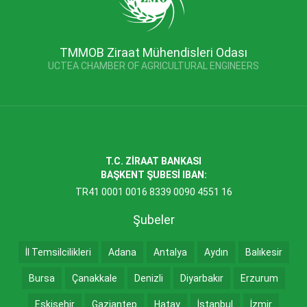
TMMOB Ziraat Mühendisleri Odası
UCTEA CHAMBER OF AGRICULTURAL ENGINEERS
T.C. ZİRAAT BANKASI
BAŞKENT ŞUBESİ IBAN:
TR41 0001 0016 8339 0090 4551 16
Şubeler
İl Temsilcilikleri
Adana
Antalya
Aydın
Balıkesir
Bursa
Çanakkale
Denizli
Diyarbakır
Erzurum
Eskişehir
Gaziantep
Hatay
İstanbul
İzmir