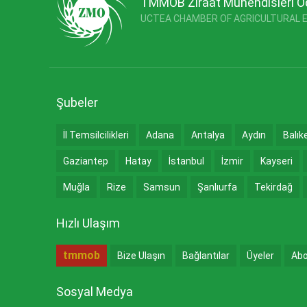
TMMOB Ziraat Mühendisleri O
UCTEA CHAMBER OF AGRICULTURAL 
Şubeler
İl Temsilcilikleri
Adana
Antalya
Aydın
Balık
Gaziantep
Hatay
İstanbul
İzmir
Kayseri
Muğla
Rize
Samsun
Şanlıurfa
Tekirdağ
Hızlı Ulaşım
tmmob
Bize Ulaşın
Bağlantılar
Üyeler
Abo
Sosyal Medya