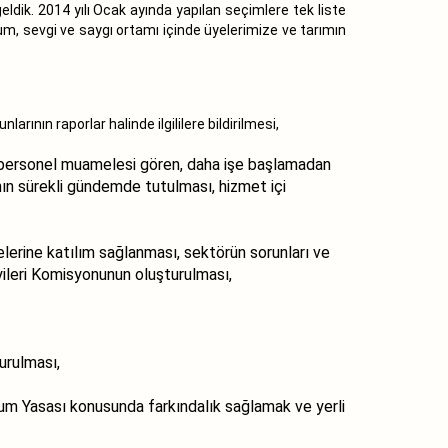
dik. 2014 yılı Ocak ayında yapılan seçimlere tek liste
, sevgi ve saygı ortamı içinde üyelerimize ve tarımın
ının raporlar halinde ilgililere bildirilmesi,
ıf personel muamelesi gören, daha işe başlamadan
ın sürekli gündemde tutulması, hizmet içi
velerine katılım sağlanması, sektörün sorunları ve
yileri Komisyonunun oluşturulması,
urulması,
hum Yasası konusunda farkındalık sağlamak ve yerli