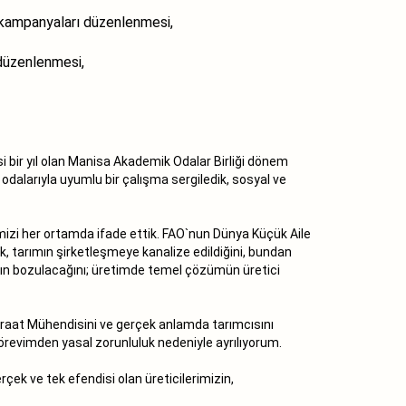
za kampanyaları düzenlenmesi,
 düzenlenmesi,
i bir yıl olan Manisa Akademik Odalar Birliği dönem
odalarıyla uyumlu bir çalışma sergiledik, sosyal ve
mizi her ortamda ifade ettik. FAO`nun Dünya Küçük Aile
tik, tarımın şirketleşmeye kanalize edildiğini, bundan
pının bozulacağını; üretimde temel çözümün üretici
Ziraat Mühendisini ve gerçek anlamda tarımcısını
revimden yasal zorunluluk nedeniyle ayrılıyorum.
k ve tek efendisi olan üreticilerimizin,