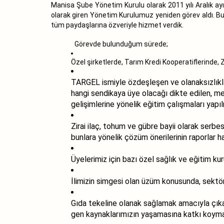
Manisa Şube Yönetim Kurulu olarak 2011 yılı Aralık ay
olarak giren Yönetim Kurulumuz yeniden görev aldı. B
tüm paydaşlarına özveriyle hizmet verdik.
Görevde bulunduğum sürede;
Özel şirketlerde, Tarım Kredi Kooperatiflerinde, Z
TARGEL ismiyle özdeşleşen ve olanaksızlıkla
hangi sendikaya üye olacağı dikte edilen, m
gelişimlerine yönelik eğitim çalışmaları yapı
Zirai ilaç, tohum ve gübre bayii olarak serbes
bunlara yönelik çözüm önerilerinin raporlar 
Üyelerimiz için bazı özel sağlık ve eğitim ku
İlimizin simgesi olan üzüm konusunda, sektö
Gıda tekeline olanak sağlamak amacıyla çıka
gen kaynaklarımızın yaşamasına katkı koyma