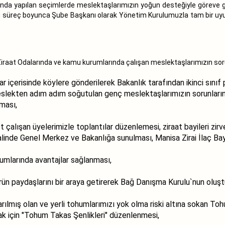
ında yapılan seçimlerde meslektaşlarımızın yoğun desteğiyle göreve gel
u süreç boyunca Şube Başkanı olarak Yönetim Kurulumuzla tam bir uyum
iraat Odalarında ve kamu kurumlarında çalışan meslektaşlarımızın sorunlar
r içerisinde köylere gönderilerek Bakanlık tarafından ikinci sın
eslekten adım adım soğutulan genç meslektaşlarımızın sorunların
lması,
t çalışan üyelerimizle toplantılar düzenlemesi, ziraat bayileri zir
halinde Genel Merkez ve Bakanlığa sunulması, Manisa Zirai İlaç Ba
rumlarında avantajlar sağlanması,
rün paydaşlarını bir araya getirerek Bağ Danışma Kurulu`nun oluşt
rılmış olan ve yerli tohumlarımızı yok olma riski altına sokan To
k için "Tohum Takas Şenlikleri" düzenlenmesi,