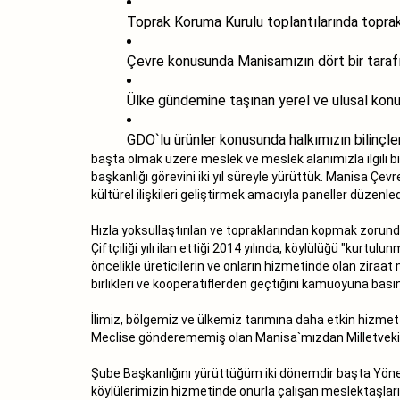
Toprak Koruma Kurulu toplantılarında toprakla
Çevre konusunda Manisamızın dört bir tarafınd
Ülke gündemine taşınan yerel ve ulusal konul
GDO`lu ürünler konusunda halkımızın bilinçle
başta olmak üzere meslek ve meslek alanımızla ilgili b
başkanlığı görevini iki yıl süreyle yürüttük. Manisa Ç
kültürel ilişkileri geliştirmek amacıyla paneller düzenle
Hızla yoksullaştırılan ve topraklarından kopmak zorund
Çiftçiliği yılı ilan ettiği 2014 yılında, köylülüğü "kurt
öncelikle üreticilerin ve onların hizmetinde olan zira
birlikleri ve kooperatiflerden geçtiğini kamuoyuna bası
İlimiz, bölgemiz ve ülkemiz tarımına daha etkin hizmet
Meclise gönderememiş olan Manisa`mızdan Milletvekili 
Şube Başkanlığını yürüttüğüm iki dönemdir başta Yönet
köylülerimizin hizmetinde onurla çalışan meslektaşlar