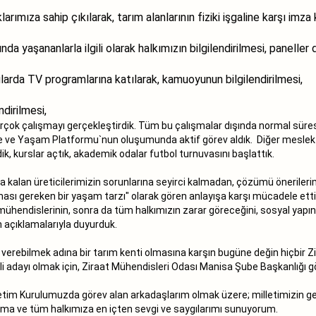
rımıza sahip çıkılarak, tarım alanlarının fiziki işgaline karşı im
a yaşananlarla ilgili olarak halkımızın bilgilendirilmesi, paneller
arda TV programlarına katılarak, kamuoyunun bilgilendirilmesi,
ndirilmesi,
irçok çalışmayı gerçekleştirdik. Tüm bu çalışmalar dışında normal süres
evre ve Yaşam Platformu`nun oluşumunda aktif görev aldık. Diğer meslek 
dik, kurslar açtık, akademik odalar futbol turnuvasını başlattık.
a kalan üreticilerimizin sorunlarına seyirci kalmadan, çözümü önerileri
ulunması gereken bir yaşam tarzı" olarak gören anlayışa karşı mücadele et
at mühendislerinin, sonra da tüm halkımızın zarar göreceğini, sosyal ya
n açıklamalarıyla duyurduk.
 verebilmek adına bir tarım kenti olmasına karşın bugüne değin hiçbir 
adayı olmak için, Ziraat Mühendisleri Odası Manisa Şube Başkanlığı gö
im Kurulumuzda görev alan arkadaşlarım olmak üzere; milletimizin gerçe
ıma ve tüm halkımıza en içten sevgi ve saygılarımı sunuyorum.