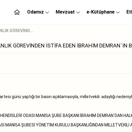
Odamız
Mevzuat
e-Kütüphane
Et
NLIK GÖREVİND...
ANLIK GÖREVİNDEN İSTİFA EDEN İBRAHİM DEMRAN`IN 
 günü yaptığı bir basın açıklamasıyla, milletvekili adaylığı nedeniyle 
HENDİSLERİ ODASI MANİSA ŞUBE BAŞKANI İBRAHİM DEMRAN`DAN HALK
I MANİSA ŞUBESİ YÖNETİM KURULU BAŞKANLIĞINDAN MİLLETVEKİLİ A