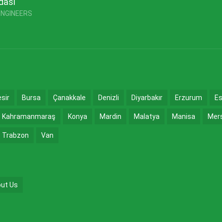
dası
ENGINEERS
esir
Bursa
Çanakkale
Denizli
Diyarbakır
Erzurum
Es
Kahramanmaraş
Konya
Mardin
Malatya
Manisa
Mer
Trabzon
Van
ut Us