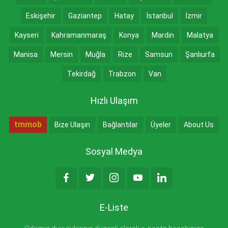
Eskişehir
Gaziantep
Hatay
İstanbul
İzmir
Kayseri
Kahramanmaraş
Konya
Mardin
Malatya
Manisa
Mersin
Muğla
Rize
Samsun
Şanlıurfa
Tekirdağ
Trabzon
Van
Hızlı Ulaşım
tmmob
Bize Ulaşın
Bağlantılar
Üyeler
About Us
Sosyal Medya
E-Liste