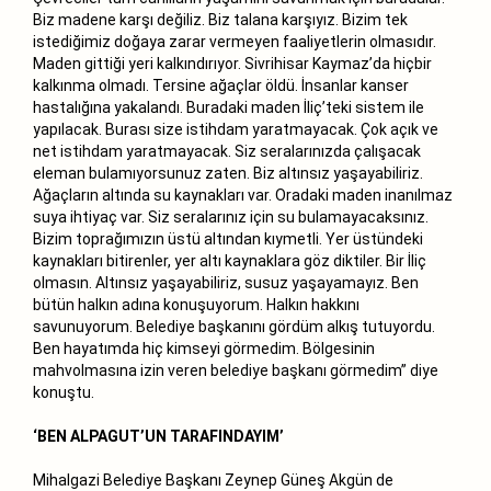
Biz madene karşı değiliz. Biz talana karşıyız. Bizim tek
istediğimiz doğaya zarar vermeyen faaliyetlerin olmasıdır.
Maden gittiği yeri kalkındırıyor. Sivrihisar Kaymaz’da hiçbir
kalkınma olmadı. Tersine ağaçlar öldü. İnsanlar kanser
hastalığına yakalandı. Buradaki maden İliç’teki sistem ile
yapılacak. Burası size istihdam yaratmayacak. Çok açık ve
net istihdam yaratmayacak. Siz seralarınızda çalışacak
eleman bulamıyorsunuz zaten. Biz altınsız yaşayabiliriz.
Ağaçların altında su kaynakları var. Oradaki maden inanılmaz
suya ihtiyaç var. Siz seralarınız için su bulamayacaksınız.
Bizim toprağımızın üstü altından kıymetli. Yer üstündeki
kaynakları bitirenler, yer altı kaynaklara göz diktiler. Bir İliç
olmasın. Altınsız yaşayabiliriz, susuz yaşayamayız. Ben
bütün halkın adına konuşuyorum. Halkın hakkını
savunuyorum. Belediye başkanını gördüm alkış tutuyordu.
Ben hayatımda hiç kimseyi görmedim. Bölgesinin
mahvolmasına izin veren belediye başkanı görmedim” diye
konuştu.
‘BEN ALPAGUT’UN TARAFINDAYIM’
Mihalgazi Belediye Başkanı Zeynep Güneş Akgün de