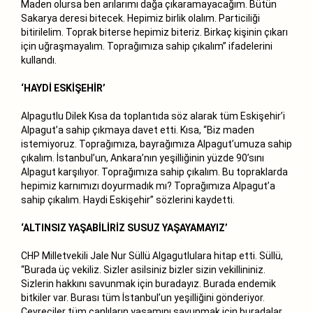
Maden olursa ben arılarımı dağa çıkaramayacağım. Bütün
Sakarya deresi bitecek. Hepimiz birlik olalım. Particiliği
bitirilelim. Toprak biterse hepimiz biteriz. Birkaç kişinin çıkarı
için uğraşmayalım. Toprağımıza sahip çıkalım” ifadelerini
kullandı.
‘HAYDİ ESKİŞEHİR’
Alpagutlu Dilek Kısa da toplantıda söz alarak tüm Eskişehir’i
Alpagut’a sahip çıkmaya davet etti. Kısa, “Biz maden
istemiyoruz. Toprağımıza, bayrağımıza Alpagut’umuza sahip
çıkalım. İstanbul’un, Ankara’nın yeşilliğinin yüzde 90’sını
Alpagut karşılıyor. Toprağımıza sahip çıkalım. Bu topraklarda
hepimiz karnımızı doyurmadık mı? Toprağımıza Alpagut’a
sahip çıkalım. Haydi Eskişehir” sözlerini kaydetti.
‘ALTINSIZ YAŞABİLİRİZ SUSUZ YAŞAYAMAYIZ’
CHP Milletvekili Jale Nur Süllü Algagutlulara hitap etti. Süllü,
“Burada üç vekiliz. Sizler asilsiniz bizler sizin vekillininiz.
Sizlerin hakkını savunmak için buradayız. Burada endemik
bitkiler var. Burası tüm İstanbul’un yeşilliğini gönderiyor.
Çevreciler tüm canlıların yaşamını savunmak için buradalar.