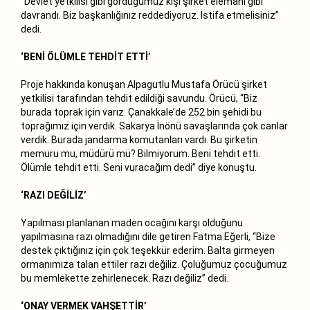
“Devlet yetkilisi gibi gördüğümüz kişi şirket elemanı gibi
davrandı. Biz başkanlığınız reddediyoruz. İstifa etmelisiniz”
dedi.
‘BENİ ÖLÜMLE TEHDİT ETTİ’
Proje hakkında konuşan Alpagutlu Mustafa Örücü şirket
yetkilisi tarafından tehdit edildiği savundu. Örücü, “Biz
burada toprak için varız. Çanakkale’de 252 bin şehidi bu
toprağımız için verdik. Sakarya İnönü savaşlarında çok canlar
verdik. Burada jandarma komutanları vardı. Bu şirketin
memuru mu, müdürü mü? Bilmiyorum. Beni tehdit etti.
Ölümle tehdit etti. Seni vuracağım dedi” diye konuştu.
‘RAZI DEĞİLİZ’
Yapılması planlanan maden ocağını karşı olduğunu
yapılmasına razı olmadığını dile getiren Fatma Eğerli, “Bize
destek çıktığınız için çok teşekkür ederim. Balta girmeyen
ormanımıza talan ettiler razı değiliz. Çoluğumuz çocuğumuz
bu memlekette zehirlenecek. Razı değiliz” dedi.
‘ONAY VERMEK VAHŞETTİR’