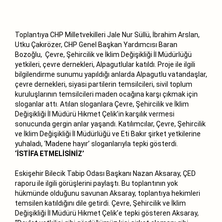
Toplantıya CHP Milletvekilleri Jale Nur Süllü, İbrahim Arslan,
Utku Çakırözer, CHP Genel Başkan Yardımcısı Baran
Bozoğlu, Çevre, Şehircilik ve İklim Değişikliği İl Müdürlüğü
yetkileri, çevre dernekleri, Alpagutlular katıldı. Proje ile ilgili
bilgilendirme sunumu yapıldığı anlarda Alpagutlu vatandaşlar,
çevre dernekleri, siyasi partilerin temsilcileri, sivil toplum
kuruluşlarının temsilcileri maden ocağına karşı çıkmak için
sloganlar attı. Atılan sloganlara Çevre, Şehircilik ve İklim
Değişikliği İl Müdürü Hikmet Çelik’in karşılık vermesi
sonucunda gergin anlar yaşandı. Katılımcılar, Çevre, Şehircilik
ve İklim Değişikliği İl Müdürlüğü ve Eti Bakır şirket yetkilerine
yuhaladı, ‘Madene hayır’ sloganlarıyla tepki gösterdi.
‘İSTİFA ETMELİSİNİZ’
Eskişehir Bilecik Tabip Odası Başkanı Nazan Aksaray, ÇED
raporu ile ilgili görüşlerini paylaştı. Bu toplantının yok
hükmünde olduğunu savunan Aksaray, toplantıya hekimleri
temsilen katıldığını dile getirdi. Çevre, Şehircilik ve İklim
Değişikliği İl Müdürü Hikmet Çelik’e tepki gösteren Aksaray,