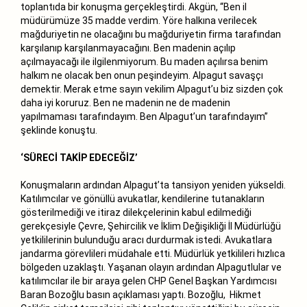
toplantıda bir konuşma gerçekleştirdi. Akgün, “Ben il
müdürümüze 35 madde verdim. Yöre halkına verilecek
mağduriyetin ne olacağını bu mağduriyetin firma tarafından
karşılanıp karşılanmayacağını. Ben madenin açılıp
açılmayacağı ile ilgilenmiyorum. Bu maden açılırsa benim
halkım ne olacak ben onun peşindeyim. Alpagut savaşçı
demektir. Merak etme sayın vekilim Alpagut’u biz sizden çok
daha iyi koruruz. Ben ne madenin ne de madenin
yapılmaması tarafındayım. Ben Alpagut’un tarafındayım”
şeklinde konuştu.
‘SÜRECİ TAKİP EDECEĞİZ’
Konuşmaların ardından Alpagut’ta tansiyon yeniden yükseldi.
Katılımcılar ve gönüllü avukatlar, kendilerine tutanakların
gösterilmediği ve itiraz dilekçelerinin kabul edilmediği
gerekçesiyle Çevre, Şehircilik ve İklim Değişikliği İl Müdürlüğü
yetkililerinin bulunduğu aracı durdurmak istedi. Avukatlara
jandarma görevlileri müdahale etti. Müdürlük yetkilileri hızlıca
bölgeden uzaklaştı. Yaşanan olayın ardından Alpagutlular ve
katılımcılar ile bir araya gelen CHP Genel Başkan Yardımcısı
Baran Bozoğlu basın açıklaması yaptı. Bozoğlu, Hikmet