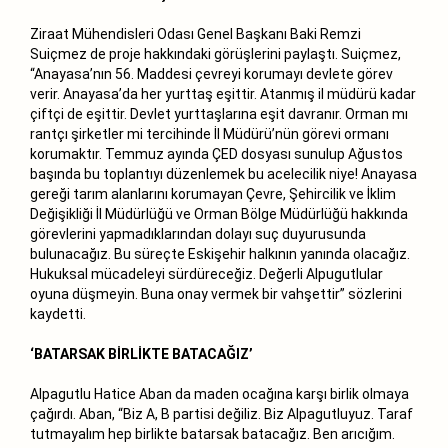
Ziraat Mühendisleri Odası Genel Başkanı Baki Remzi
Suiçmez de proje hakkındaki görüşlerini paylaştı. Suiçmez,
“Anayasa’nın 56. Maddesi çevreyi korumayı devlete görev
verir. Anayasa’da her yurttaş eşittir. Atanmış il müdürü kadar
çiftçi de eşittir. Devlet yurttaşlarına eşit davranır. Orman mı
rantçı şirketler mi tercihinde İl Müdürü’nün görevi ormanı
korumaktır. Temmuz ayında ÇED dosyası sunulup Ağustos
başında bu toplantıyı düzenlemek bu acelecilik niye! Anayasa
gereği tarım alanlarını korumayan Çevre, Şehircilik ve İklim
Değişikliği İl Müdürlüğü ve Orman Bölge Müdürlüğü hakkında
görevlerini yapmadıklarından dolayı suç duyurusunda
bulunacağız. Bu süreçte Eskişehir halkının yanında olacağız.
Hukuksal mücadeleyi sürdüreceğiz. Değerli Alpugutlular
oyuna düşmeyin. Buna onay vermek bir vahşettir” sözlerini
kaydetti.
‘BATARSAK BİRLİKTE BATACAĞIZ’
Alpagutlu Hatice Aban da maden ocağına karşı birlik olmaya
çağırdı. Aban, “Biz A, B partisi değiliz. Biz Alpagutluyuz. Taraf
tutmayalım hep birlikte batarsak batacağız. Ben arıcığım.