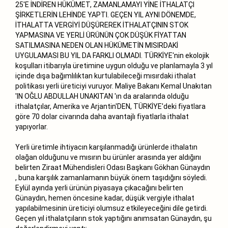
25'E İNDİREN HÜKÜMET, ZAMANLAMAYI YİNE İTHALATÇI
ŞİRKETLERİN LEHİNDE YAPTI. GEÇEN YIL AYNI DÖNEMDE,
İTHALATTA VERGİYİ DÜŞÜREREK İTHALATÇININ STOK
YAPMASINA VE YERLİ ÜRÜNÜN ÇOK DÜŞÜK FİYATTAN
SATILMASINA NEDEN OLAN HÜKÜMETİN MISIRDAKİ
UYGULAMASI BU YIL DA FARKLI OLMADI. TÜRKİYE'nin ekolojik
koşulları itibarıyla üretimine uygun olduğu ve planlamayla 3 yıl
içinde dışa bağımlılıktan kurtulabileceği mısırdaki ithalat
politikası yerli üreticiyi vuruyor. Maliye Bakanı Kemal Unakıtan
'IN OĞLU ABDULLAH UNAKITAN 'ın da aralarında olduğu
ithalatçılar, Amerika ve Arjantin'DEN, TÜRKİYE'deki fiyatlara
göre 70 dolar civarında daha avantajlı fiyatlarla ithalat
yapıyorlar.
Yerli üretimle ihtiyacın karşılanmadığı ürünlerde ithalatın
olağan olduğunu ve mısırın bu ürünler arasında yer aldığını
belirten Ziraat Mühendisleri Odası Başkanı Gökhan Günaydın
, buna karşılık zamanlamanın büyük önem taşıdığını söyledi.
Eylül ayında yerli ürünün piyasaya çıkacağını belirten
Günaydın, hemen öncesine kadar, düşük vergiyle ithalat
yapılabilmesinin üreticiyi olumsuz etkileyeceğini dile getirdi.
Geçen yıl ithalatçıların stok yaptığını anımsatan Günaydın, şu