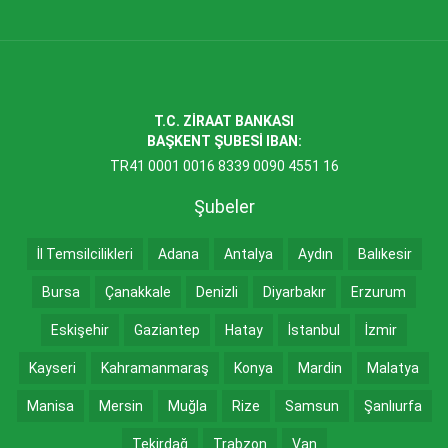
T.C. ZİRAAT BANKASI
BAŞKENT ŞUBESİ IBAN:
TR41 0001 0016 8339 0090 4551 16
Şubeler
İl Temsilcilikleri
Adana
Antalya
Aydın
Balıkesir
Bursa
Çanakkale
Denizli
Diyarbakır
Erzurum
Eskişehir
Gaziantep
Hatay
İstanbul
İzmir
Kayseri
Kahramanmaraş
Konya
Mardin
Malatya
Manisa
Mersin
Muğla
Rize
Samsun
Şanlıurfa
Tekirdağ
Trabzon
Van