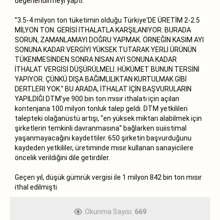
değerlendirmeyi yaptı:
''3.5-4 milyon ton tüketimin olduğu Türkiye'DE ÜRETİM 2-2.5
MİLYON TON. GERİSİ İTHALATLA KARŞILANIYOR. BURADA
SORUN, ZAMANLAMAYI DOĞRU YAPMAK. ÖRNEĞİN KASIM AYI
SONUNA KADAR VERGİYİ YÜKSEK TUTARAK YERLİ ÜRÜNÜN
TÜKENMESİNDEN SONRA NİSAN AYI SONUNA KADAR
İTHALAT VERGİSİ DÜŞÜRÜLMELİ. HÜKÜMET BUNUN TERSİNİ
YAPIYOR. ÇÜNKÜ DIŞA BAĞIMLILIKTAN KURTULMAK GİBİ
DERTLERİ YOK.'' BU ARADA, İTHALAT İÇİN BAŞVURULARIN
YAPILDIĞI DTM'ye 900 bin ton mısır ithalatı için açılan
kontenjana 100 milyon tonluk talep geldi. DTM yetkilileri
talepteki olağanüstü artışı, ''en yüksek miktarı alabilmek için
şirketlerin temkinli davranmasına'' bağlarken suiistimal
yaşanmayacağını kaydettiler. 650 şirketin başvurduğunu
kaydeden yetkililer, üretiminde mısır kullanan sanayicilere
öncelik verildiğini dile getirdiler.
Geçen yıl, düşük gümrük vergisi ile 1 milyon 842 bin ton mısır
ithal edilmişti.
Okunma Sayısı:
669