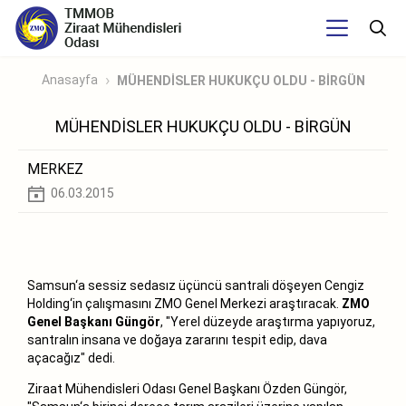
Anasayfa
MÜHENDİSLER HUKUKÇU OLDU - BİRGÜN
MÜHENDİSLER HUKUKÇU OLDU - BİRGÜN
MERKEZ
06.03.2015
Samsun‘a sessiz sedasız üçüncü santrali döşeyen Cengiz
Holding‘in çalışmasını ZMO Genel Merkezi araştıracak.
ZMO
Genel Başkanı Güngör
, "Yerel düzeyde araştırma yapıyoruz,
santralın insana ve doğaya zararını tespit edip, dava
açacağız" dedi.
Ziraat Mühendisleri Odası Genel Başkanı Özden Güngör,