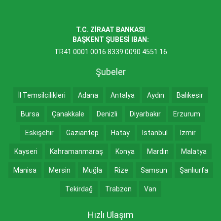
T.C. ZİRAAT BANKASI
BAŞKENT ŞUBESİ IBAN:
TR41 0001 0016 8339 0090 4551 16
Şubeler
İl Temsilcilikleri
Adana
Antalya
Aydın
Balıkesir
Bursa
Çanakkale
Denizli
Diyarbakır
Erzurum
Eskişehir
Gaziantep
Hatay
İstanbul
İzmir
Kayseri
Kahramanmaraş
Konya
Mardin
Malatya
Manisa
Mersin
Muğla
Rize
Samsun
Şanlıurfa
Tekirdağ
Trabzon
Van
Hızlı Ulaşım