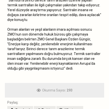
"Samsun‘a birinci derece tarım arazileri üzerine yapılan
termik santralları ile ilgili çalışmaları yakından takip ediyoruz.
Yerel düzeyde araştırma yapıyoruz. Santralın insana ve
doğaya zararları kirletme oranları tespit edilip, dava açılacak"
diye konuştu.
Orman alanları ve yeşil alanların imara açılması sonucu
ZMO‘nun son dönemde hukuk bürosu gibi çalışmaya
başladığını belirten ZMO Genel Başkanı Özden Güngör,
"Enerjiye karşı değiliz, yenilenebilir enerjinin kullanılması
taraftarıyız. Birinci derece tarım arazilerine termik
santralların yapılmasını doğru bulmuyoruz. Termik santraller
insan sağlığına zararlı. Bu durumda birçok kanser olan ve
ölen insan var. Yenilenebilir enerji kaynaklarının Avrupa‘da
olduğu gibi yaygınlaşmasını istiyoruz" dedi.
Okunma Sayısı:
293
Paylaş: