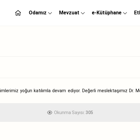
Odamız
Mevzuat
e-Kütüphane
Et
timlerimiz yoğun katılımla devam ediyor. Değerli meslektaşımız Dr.
Okunma Sayısı:
305