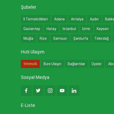
Şubeler
İl Temsilcilikleri
Adana
Antalya
Aydın
Balık
Gaziantep
Hatay
İstanbul
İzmir
Kayseri
Muğla
Rize
Samsun
Şanlıurfa
Tekirdağ
Hızlı Ulaşım
tmmob
Bize Ulaşın
Bağlantılar
Üyeler
Abo
Sosyal Medya
E-Liste