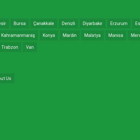
esir
Bursa
Çanakkale
Denizli
Diyarbakır
Erzurum
Es
Kahramanmaraş
Konya
Mardin
Malatya
Manisa
Mer
Trabzon
Van
ut Us