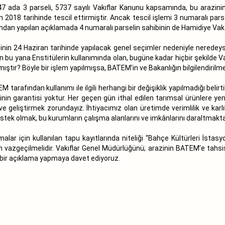
7 ada 3 parseli, 5737 sayılı Vakıflar Kanunu kapsamında, bu arazinin
2018 tarihinde tescil ettirmiştir. Ancak tescil işlemi 3 numaralı par
ından yapılan açıklamada 4 numaralı parselin sahibinin de Hamidiye Vakfı
inin 24 Haziran tarihinde yapılacak genel seçimler nedeniyle neredey
n bu yana Enstitülerin kullanımında olan, bugüne kadar hiçbir şekilde Va
lmıştır? Böyle bir işlem yapılmışsa, BATEM’in ve Bakanlığın bilgilendiri
arafından kullanımı ile ilgili herhangi bir değişiklik yapılmadığı belir
ceğinin garantisi yoktur. Her geçen gün ithal edilen tarımsal ürünlere ye
geliştirmek zorundayız. İhtiyacımız olan üretimde verimlilik ve karlılı
ek olmak, bu kurumların çalışma alanlarını ve imkânlarını daraltmakt
lar için kullanılan tapu kayıtlarında niteliği “Bahçe Kültürleri İstasy
n vazgeçilmelidir. Vakıflar Genel Müdürlüğünü; arazinin BATEM’e tahsisi il
 bir açıklama yapmaya davet ediyoruz.