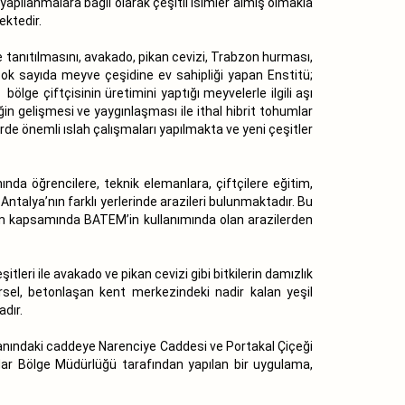
pılanmalara bağlı olarak çeşitli isimler almış olmakla
ektedir.
 tanıtılmasını, avakado, pikan cevizi, Trabzon hurması,
 çok sayıda meyve çeşidine ev sahipliği yapan Enstitü;
lge çiftçisinin üretimini yaptığı meyvelerle ilgili aşı
ğin gelişmesi ve yaygınlaşması ile ithal hibrit tohumlar
rde önemli ıslah çalışmaları yapılmakta ve yeni çeşitler
ında öğrencilere, teknik elemanlara, çiftçilere eğitim,
talya’nın farklı yerlerinde arazileri bulunmaktadır. Bu
aşım kapsamında BATEM’in kullanımında olan arazilerden
şitleri ile avakado ve pikan cevizi gibi bitkilerin damızlık
rsel, betonlaşan kent merkezindeki nadir kalan yeşil
dır.
yanındaki caddeye Narenciye Caddesi ve Portakal Çiçeği
ıflar Bölge Müdürlüğü tarafından yapılan bir uygulama,