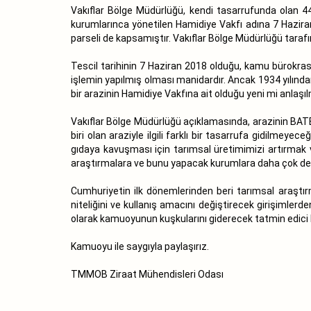
Vakıflar Bölge Müdürlüğü, kendi tasarrufunda olan 44
kurumlarınca yönetilen Hamidiye Vakfı adına 7 Haziran 
parseli de kapsamıştır. Vakıflar Bölge Müdürlüğü taraf
Tescil tarihinin 7 Haziran 2018 olduğu, kamu bürokras
işlemin yapılmış olması manidardır. Ancak 1934 yılında
bir arazinin Hamidiye Vakfına ait olduğu yeni mi anlaşı
Vakıflar Bölge Müdürlüğü açıklamasında, arazinin BATEM t
biri olan araziyle ilgili farklı bir tasarrufa gidilmeye
gıdaya kavuşması için tarımsal üretimimizi artırmak ve 
araştırmalara ve bunu yapacak kurumlara daha çok dest
Cumhuriyetin ilk dönemlerinden beri tarımsal araştırma
niteliğini ve kullanış amacını değiştirecek girişimlerde
olarak kamuoyunun kuşkularını giderecek tatmin edici
Kamuoyu ile saygıyla paylaşırız.
TMMOB Ziraat Mühendisleri Odası