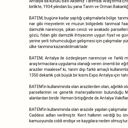
Antalya’da kurulu Batı Akdeniz Tarımsal Araştırma Ens
birlikte, 1934 yılından bu yana Tarım ve Orman Bakanlığı
BATEM, bugüne kadar yaptığı çalışmalarla bölge tarımın
nar gibi meyvelerin ve muzun bölgedeki tarımsal faali
damızlık narenciye, pikan cevizi ve avakado parselleri
gözü, fidan gibi damızlık ihtiyacının uygun fiyat ve gü
yerine yerli tohumculuğun gelişmesi için çalışmalar yür
ülke tarımına kazandırılmaktadır.
BATEM, Antalya ile özdeşleşen narenciye ve farklı meyv
araştırmacılara uygulama olanağı veren önemli bir eğit
araziler maalesef ki, tarım dışı farklı amaçlı kullan
1350 dekarlık çok büyük bir kısmı Expo Antalya için tahs
BATEM’in kullanımında olan arazilerden olan, ağırlıklı olar
parsellerinin ve genetik materyallerinin bulunduğu 
alanlardan biridir. Hemen bitişiğinde de Antalya Vakıf
BATEM’in kullanımında olan arazide yapılan çalışmalar
Caddesi adları verilmiştir. Kent halkının verdiği bu 
kamuoyunda ciddi endişe ve kaygılara neden olmuştur