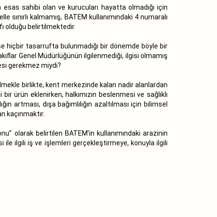
 esas sahibi olan ve kurucuları hayatta olmadığı için
selle sınırlı kalmamış, BATEM kullanımındaki 4 numaralı
 olduğu belirtilmektedir.
se hiçbir tasarrufta bulunmadığı bir dönemde böyle bir
kıflar Genel Müdürlüğünün ilgilenmediği, ilgisi olmamış
lmesi gerekmez miydi?
tilmekle birlikte, kent merkezinde kalan nadir alanlardan
ni bir ürün eklenirken, halkımızın beslenmesi ve sağlıklı
ğın artması, dışa bağımlılığın azaltılması için bilimsel
an kaçınmaktır.
onu” olarak belirtilen BATEM’in kullanımındaki arazinin
e ilgili iş ve işlemleri gerçekleştirmeye, konuyla ilgili