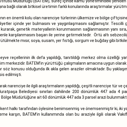
titüsü Müdürlüğü (BATEM), süreç içinde kamu yönetimindeki yeniden ya
na bağlı olarak bitkisel üretimin farklı konularında araştırmalar yürütm
ın en önemli kolu olan narenciye türlerinin ülkemize ve bölge çiftçisine
yetler içinde yer bulmasını ve yaygınlaşmasını sağlamıştır. Tescilli
 kurarak, genetik materyallerin korunmasının sağlanmasının yanı sıra, bö
venle karşılanmasını başarı ile yerine getirmektedir. Örtü altı sebzecili
ütülmekte mısır, soya, susam, yer fıstığı, sorgum ve buğday gibi bitkile
e reçellerinin ilk defa yapıldığı, tanıtıldığı merkez olma özelliği yan
im merkezidir. BATEM’in yürüttüğü çalışmaların amacına uygun olarak An
ımlar söz konusu olduğunda ilk akla gelen araziler olmaktadır. Bu yakl
is edilmişti.
ak narenciye ile ilgili araştırmaların yapıldığı, çeşitli narenciye tür ve çe
Muratpaşa Belediyesi sınırları dahilinde 200 dönümlük 447 ada 4 pa
lar Bölge Müdürlüğüne ait 60 dönümlük 447 ada 3 parsel arazi bulunmakta
 kent halkı tarafından öylesine benimsenmiş ve önemsenmiştir ki, iki 
öneme karşın, BATEM’in kullanımında olan bu araziyle ilgili olarak Vak
.