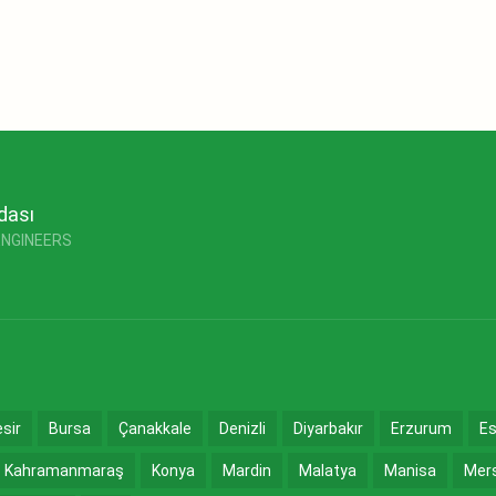
dası
ENGINEERS
esir
Bursa
Çanakkale
Denizli
Diyarbakır
Erzurum
Es
Kahramanmaraş
Konya
Mardin
Malatya
Manisa
Mer