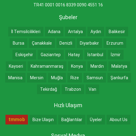
TR41 0001 0016 8339 0090 4551 16
Şubeler
İl Temsilcilikleri
Adana
Antalya
Aydın
Balıkesir
Bursa
Çanakkale
Denizli
Diyarbakır
Erzurum
Eskişehir
Gaziantep
Hatay
İstanbul
İzmir
Kayseri
Kahramanmaraş
Konya
Mardin
Malatya
Manisa
Mersin
Muğla
Rize
Samsun
Şanlıurfa
Tekirdağ
Trabzon
Van
Hızlı Ulaşım
tmmob
Bize Ulaşın
Bağlantılar
Üyeler
About Us
Sosyal Medya