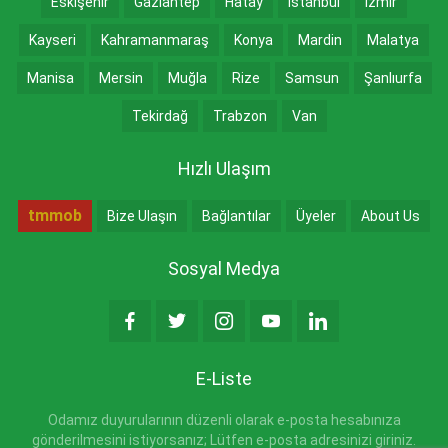
Eskişehir
Gaziantep
Hatay
İstanbul
İzmir
Kayseri
Kahramanmaraş
Konya
Mardin
Malatya
Manisa
Mersin
Muğla
Rize
Samsun
Şanlıurfa
Tekirdağ
Trabzon
Van
Hızlı Ulaşım
tmmob
Bize Ulaşın
Bağlantılar
Üyeler
About Us
Sosyal Medya
E-Liste
Odamız duyurularının düzenli olarak e-posta hesabınıza
gönderilmesini istiyorsanız; Lütfen e-posta adresinizi giriniz.