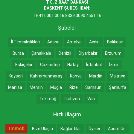
T.C. ZİRAAT BANKASI
BAŞKENT ŞUBESİ IBAN:
TR41 0001 0016 8339 0090 4551 16
Şubeler
İl Temsilcilikleri
Adana
Antalya
Aydın
Balıkesir
Bursa
Çanakkale
Denizli
Diyarbakır
Erzurum
Eskişehir
Gaziantep
Hatay
İstanbul
İzmir
Kayseri
Kahramanmaraş
Konya
Mardin
Malatya
Manisa
Mersin
Muğla
Rize
Samsun
Şanlıurfa
Tekirdağ
Trabzon
Van
Hızlı Ulaşım
tmmob
Bize Ulaşın
Bağlantılar
Üyeler
About Us