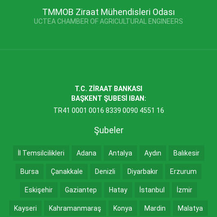
TMMOB Ziraat Mühendisleri Odası
UCTEA CHAMBER OF AGRICULTURAL ENGINEERS
T.C. ZİRAAT BANKASI
BAŞKENT ŞUBESİ IBAN:
TR41 0001 0016 8339 0090 4551 16
Şubeler
İl Temsilcilikleri
Adana
Antalya
Aydın
Balıkesir
Bursa
Çanakkale
Denizli
Diyarbakır
Erzurum
Eskişehir
Gaziantep
Hatay
İstanbul
İzmir
Kayseri
Kahramanmaraş
Konya
Mardin
Malatya