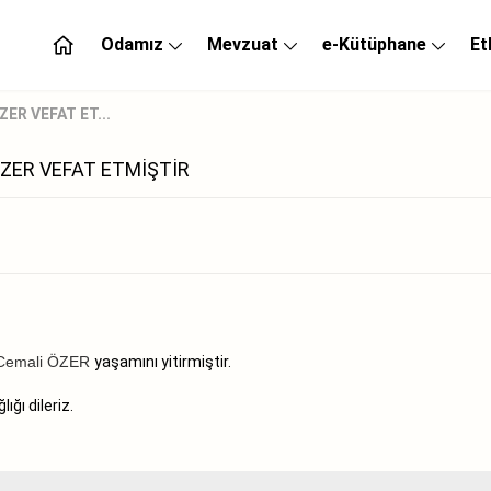
Odamız
Mevzuat
e-Kütüphane
Et
ER VEFAT ET...
ÖZER VEFAT ETMİŞTİR
u Cemali ÖZER
yaşamını yitirmiştir.
ğı dileriz.