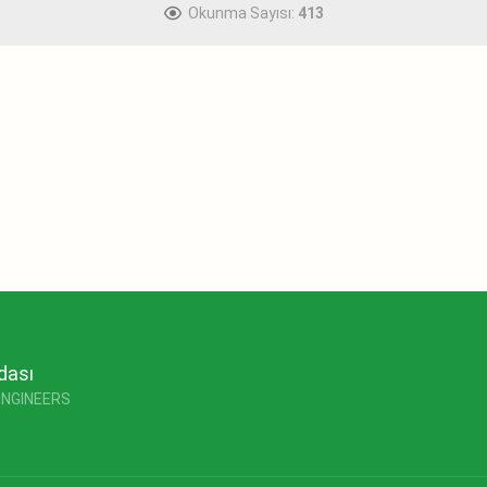
Okunma Sayısı:
413
dası
ENGINEERS