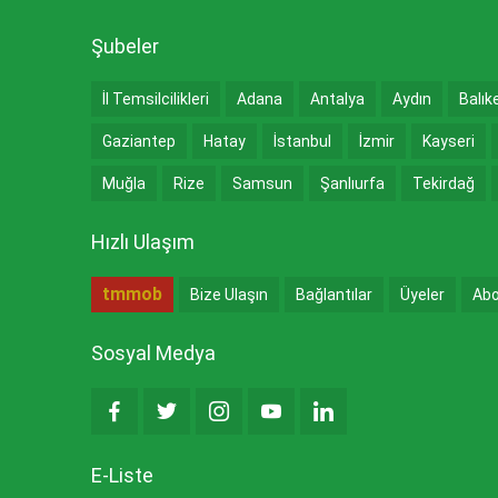
Şubeler
İl Temsilcilikleri
Adana
Antalya
Aydın
Balık
Gaziantep
Hatay
İstanbul
İzmir
Kayseri
Muğla
Rize
Samsun
Şanlıurfa
Tekirdağ
Hızlı Ulaşım
tmmob
Bize Ulaşın
Bağlantılar
Üyeler
Abo
Sosyal Medya
E-Liste