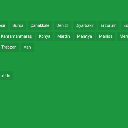
esir
Bursa
Çanakkale
Denizli
Diyarbakır
Erzurum
Es
Kahramanmaraş
Konya
Mardin
Malatya
Manisa
Mer
Trabzon
Van
ut Us